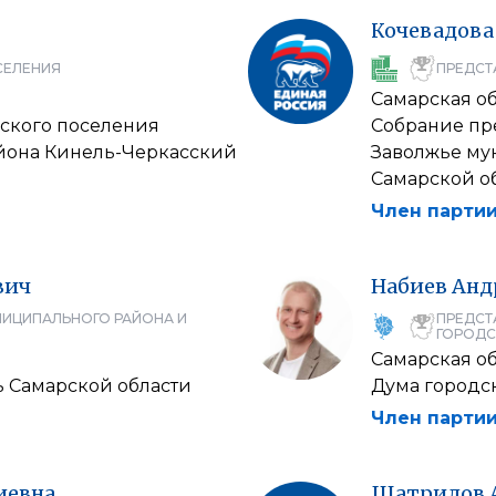
Кочевадова
СЕЛЕНИЯ
ПРЕДСТ
Самарская об
ского поселения
Собрание пр
йона Кинель-Черкасский
Заволжье му
Самарской о
Член партии
вич
Набиев
Анд
НИЦИПАЛЬНОГО РАЙОНА И
ПРЕДСТ
ГОРОДС
Самарская об
ь Самарской области
Дума городск
Член партии
иевна
Шатрилов