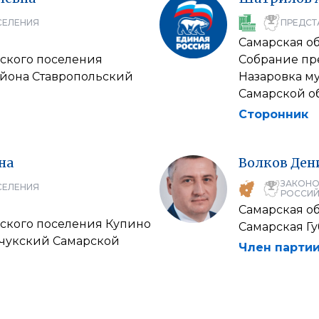
СЕЛЕНИЯ
ПРЕДСТ
Самарская об
ского поселения
Собрание пр
йона Ставропольский
Назаровка м
Самарской о
Сторонник
на
Волков
Ден
ЗАКОНО
СЕЛЕНИЯ
РОССИЙ
Самарская об
ского поселения Купино
Самарская Г
чукский Самарской
Член партии