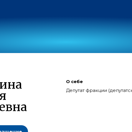
ина
О себе
Депутат фракции (депутат
я
евна
ращение