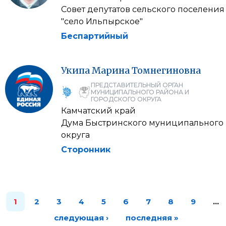
Совет депутатов сельского поселения
"село Ильпырское"
Беспартийный
Укипа
Марина
Томнегиновна
ПРЕДСТАВИТЕЛЬНЫЙ ОРГАН
МУНИЦИПАЛЬНОГО РАЙОНА И
ГОРОДСКОГО ОКРУГА
Камчатский край
Дума Быстринского муниципального
округа
Сторонник
1
2
3
4
5
6
7
8
9
…
следующая ›
последняя »