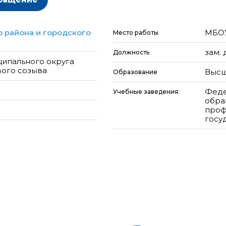
 района и городского
МБОУ
Место работы
зам.
Должность
ципального округа
вого созыва
Высш
Образование
Феде
Учебные заведения:
обра
проф
госу