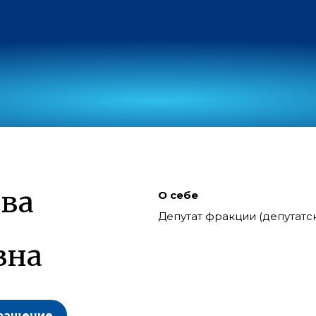
ва
О себе
Депутат фракции (депутат
вна
ращение