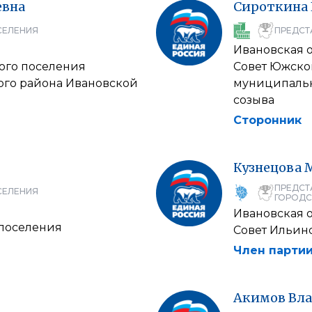
евна
Сироткина
СЕЛЕНИЯ
ПРЕДСТ
Ивановская 
ого поселения
Совет Южско
го района Ивановской
муниципальн
созыва
Сторонник
Кузнецова
ПРЕДСТ
СЕЛЕНИЯ
ГОРОДС
Ивановская 
 поселения
Совет Ильин
Член партии
Акимов
Вл