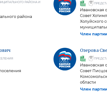
НИЦИПАЛЬНОГО РАЙОНА И
ПРЕДСТ
Ивановская 
Совет Хотимл
ального района
Холуйского 
муниципальн
Член партии
ович
Озерова
Св
СЕЛЕНИЯ
ПРЕДСТ
Ивановская 
 поселения
Совет Писцо
Комсомольск
области
Член партии