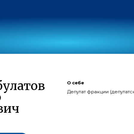
улатов
О себе
Депутат фракции (депутат
р
вич