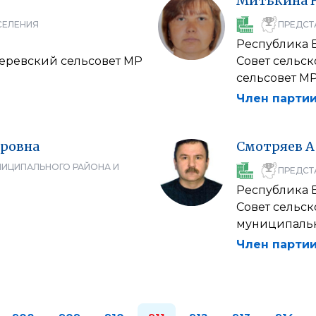
Митькина
СЕЛЕНИЯ
ПРЕДСТ
Республика 
геревский сельсовет МР
Совет сельс
сельсовет М
Член партии
ровна
Смотряев
А
НИЦИПАЛЬНОГО РАЙОНА И
ПРЕДСТ
Республика 
Совет сельс
муниципальн
Член партии