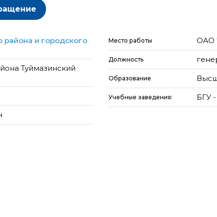
ращение
 района и городского
ОАО 
Место работы
гене
Должность
айона Туймазинский
Высш
Образование
БГУ -
Учебные заведения:
н