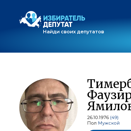
Найди своих депутатов
Тимерб
Фаузи
Ямило
26.10.1976
(49)
Пол
Мужской