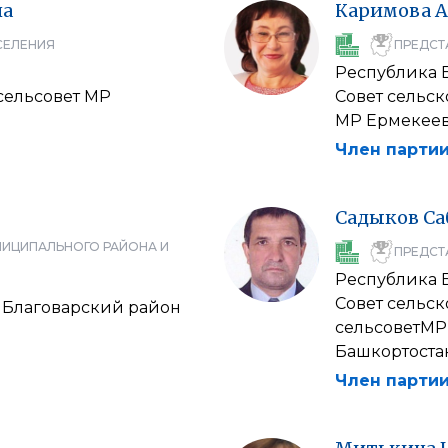
на
Каримова
А
СЕЛЕНИЯ
ПРЕДСТ
Республика 
сельсовет МР
Совет сельск
МР Ермекее
Член партии
Садыков
Са
НИЦИПАЛЬНОГО РАЙОНА И
ПРЕДСТ
Республика 
Совет сельс
 Благоварский район
сельсоветМР
Башкортоста
Член партии