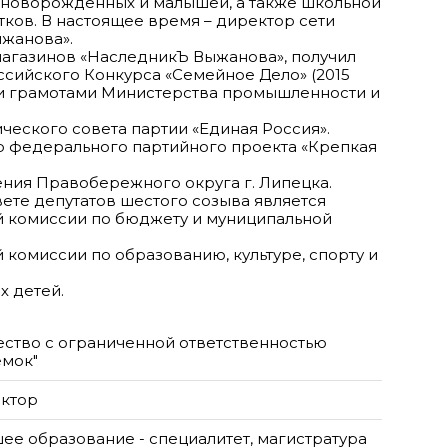
новорожденных и малышей, а также школьной
ков. В настоящее время – директор сети
жанова».
магазинов «НаследникЪ Выжанова», получил
сийского Конкурса «Семейное Дело» (2015
и грамотами Министерства промышленности и
ческого совета партии «Единая Россия».
 федерального партийного проекта «Крепкая
ения Правобережного округа г. Липецка.
ете депутатов шестого созыва является
 комиссии по бюджету и муниципальной
 комиссии по образованию, культуре, спорту и
ство с ограниченной ответственностью
емок"
ктор
ее образование - специалитет, магистратура