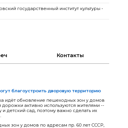
овский государственный институт культуры -
реч
Контакты
огут благоустроить дворовую территорию
ка идёт обновление пешеходных зон у домов
 Эти дорожки активно используются жителями --
у и детский сад, поэтому важно сделать их
.
ых зон у домов по адресам пр. 60 лет СССР,