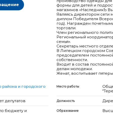
производство одежды для 
ращение
формы для детей и подрост
магазинов «НаследникЪ Вы
Являясь директором сети 
диплом Победителя Всерос
год). Награжден почетным
торговли.
Член регионального полити
Региональный координатор
семья».
Секретарь местного отдел
В Липецком городском Сов
председателем постоянной
собственности.
Входит в состав постоянной
делам молодежи.
 района и городского
Обще
Место работы
"Тер
ет депутатов
Дире
Должность
по бюджету и
Высш
Образование