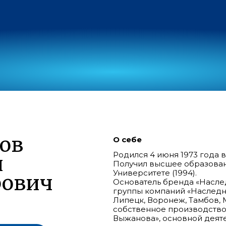
ов
О себе
Родился 4 июня 1973 года 
й
Получил высшее образован
Университете (1994).
рович
Основатель бренда «Наслед
группы компаний «Наследн
Липецк, Воронеж, Тамбов, М
собственное производств
Выжанова», основной деяте