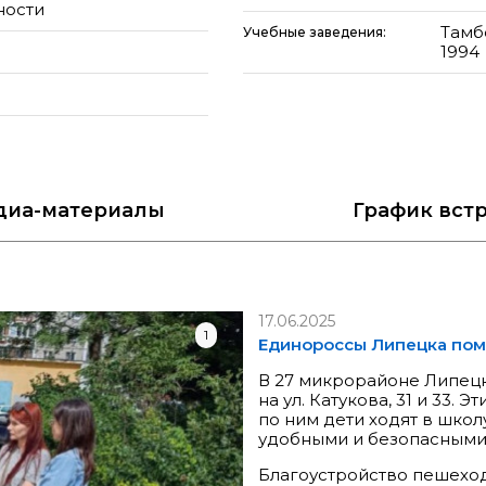
ности
Тамб
Учебные заведения:
1994
диа
-материалы
График
вст
17.06.2025
1
Единороссы Липецка пом
В 27 микрорайоне Липец
на ул. Катукова, 31 и 33.
по ним дети ходят в школ
удобными и безопасными
Благоустройство пешеходн