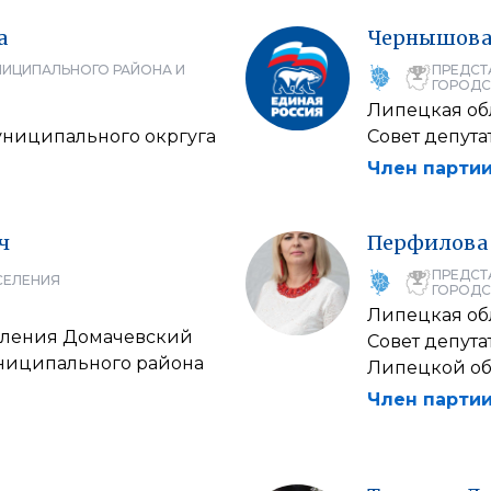
а
Чернышов
НИЦИПАЛЬНОГО РАЙОНА И
ПРЕДСТ
ГОРОДС
Липецкая об
муниципального окргуга
Совет депут
Член партии
ч
Перфилова
ПРЕДСТ
СЕЛЕНИЯ
ГОРОДС
Липецкая об
селения Домачевский
Совет депут
униципального района
Липецкой об
Член партии