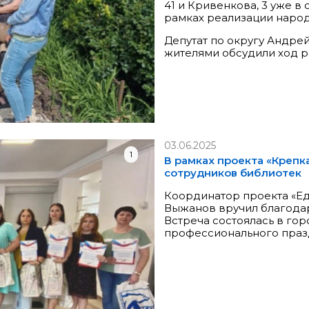
41 и Кривенкова, 3 уже в
рамках реализации наро
Депутат по округу Андре
жителями обсудили ход раб
03.06.2025
1
В рамках проекта «Крепк
сотрудников библиотек
Координатор проекта «Ед
Выжанов вручил благода
Встреча состоялась в гор
профессионального праз