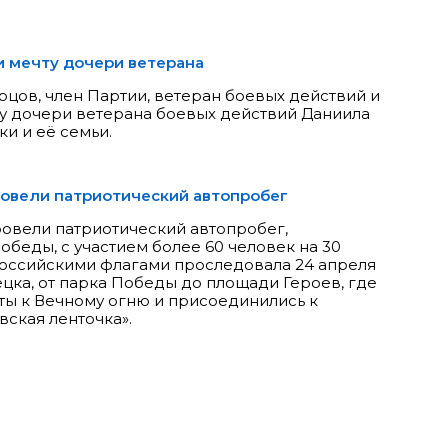
 мечту дочери ветерана
рцов, член Партии, ветеран боевых действий и
у дочери ветерана боевых действий Даниила
и и её семьи.
овели патриотический автопробег
овели патриотический автопробег,
беды, с участием более 60 человек на 30
российскими флагами проследовала 24 апреля
цка, от парка Победы до площади Героев, где
ты к Вечному огню и присоединились к
вская ленточка».