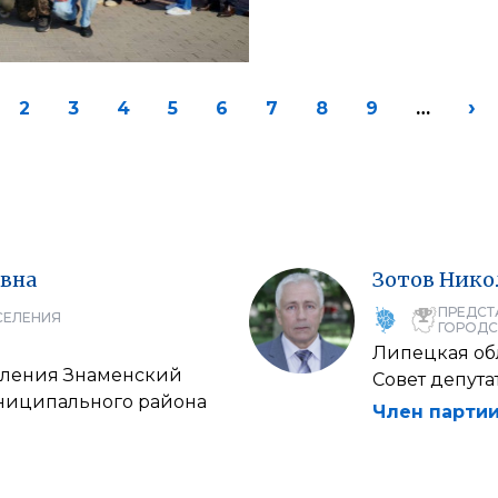
›
2
3
4
5
6
7
8
9
…
вна
Зотов
Нико
ПРЕДСТ
СЕЛЕНИЯ
ГОРОДС
Липецкая об
селения Знаменский
Совет депут
униципального района
Член партии