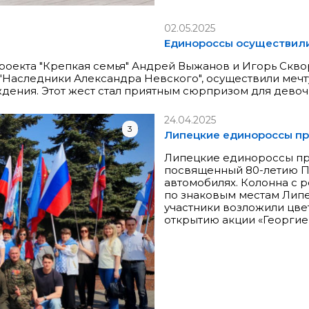
02.05.2025
Единороссы осуществили
роекта "Крепкая семья" Андрей Выжанов и Игорь Скво
Наследники Александра Невского", осуществили мечт
дения. Этот жест стал приятным сюрпризом для девочк
24.04.2025
3
Липецкие единороссы пр
Липецкие единороссы пр
посвященный 80-летию По
автомобилях. Колонна с 
по знаковым местам Липе
участники возложили цве
открытию акции «Георгие