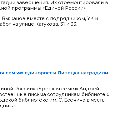
 стадии завершения. Их отремонтировали в
дной программы «Единой России».
й Выжанов вместе с подрядчиком, УК и
от на улице Катукова, 31 и 33.
ая семья» единороссы Липецка наградили
иной России» «Крепкая семья» Андрей
рственные письма сотрудникам библиотек.
одской библиотеке им. С. Есенина в честь
дника.