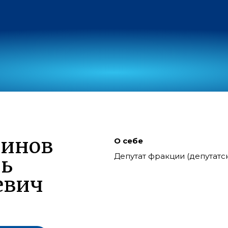
динов
О себе
Депутат фракции (депутат
ь
евич