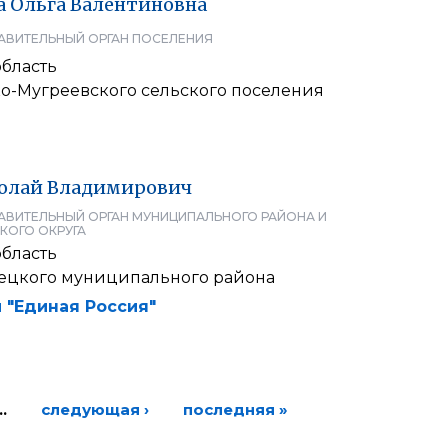
а
Ольга
Валентиновна
АВИТЕЛЬНЫЙ ОРГАН ПОСЕЛЕНИЯ
область
ко-Мугреевского сельского поселения
олай
Владимирович
АВИТЕЛЬНЫЙ ОРГАН МУНИЦИПАЛЬНОГО РАЙОНА И
КОГО ОКРУГА
область
ецкого муниципального района
 "Единая Россия"
…
следующая ›
последняя »