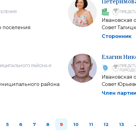
Петеримов
СЕЛЕНИЯ
ПРЕДСТ
Ивановская 
о поселения
Совет Талиц
Сторонник
Елагин
Ник
НИЦИПАЛЬНОГО РАЙОНА И
ПРЕДСТ
ГОРОДС
Ивановская 
муниципального района
Совет Юрьев
Член партии
5
6
7
8
9
10
11
12
13