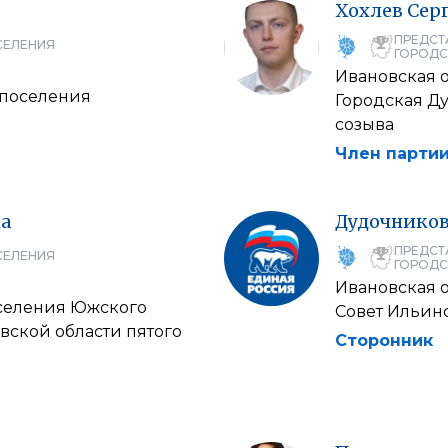
Хохлев
Сер
ПРЕДСТ
СЕЛЕНИЯ
ГОРОДС
Ивановская 
 поселения
Городская Ду
созыва
Член партии
а
Дудочнико
ПРЕДСТ
СЕЛЕНИЯ
ГОРОДС
Ивановская 
оселения Южского
Совет Ильин
ской области пятого
Сторонник