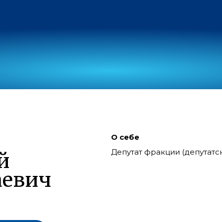
О себе
Депутат фракции (депутат
й
аевич