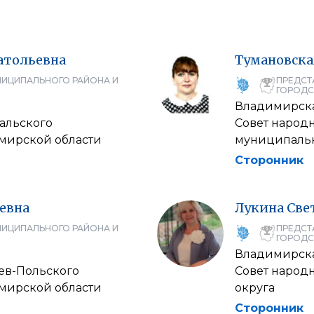
атольевна
Тумановска
НИЦИПАЛЬНОГО РАЙОНА И
ПРЕДСТ
ГОРОДС
Владимирска
дальского
Совет народ
мирской области
муниципальн
Сторонник
евна
Лукина
Све
НИЦИПАЛЬНОГО РАЙОНА И
ПРЕДСТ
ГОРОДС
Владимирска
ев-Польского
Совет народ
мирской области
округа
Сторонник