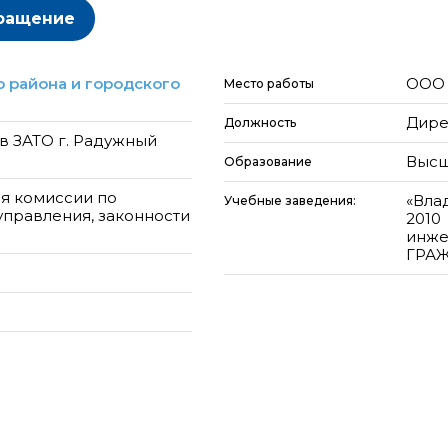
ращение
 района и городского
ООО 
Место работы
Дире
Должность
в ЗАТО г. Радужный
Высш
Образование
я комиссии по
«Вла
Учебные заведения:
правления, законности
2010
инже
ГРАЖ