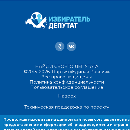
НАЙДИ СВОЕГО ДЕПУТАТА
©2015-2026, Партия «Единая Россия».
Все права защищены.
Политика конфиденциальности
Пользовательское соглашение
Наверх
Техническая поддержка по проекту
Продолжая находится на данном сайте, вы соглашаетесь на
Продолжая находиться на данном сайте, вы соглашаетесь на
предоставление информации об ip-адресе, имени и стране домен
предоставление информации об ip-адресе, имени и стране
домена провайдера, переходах с одной страницы на другую
провайдера, переходах с одной страницы на другую и cookies.