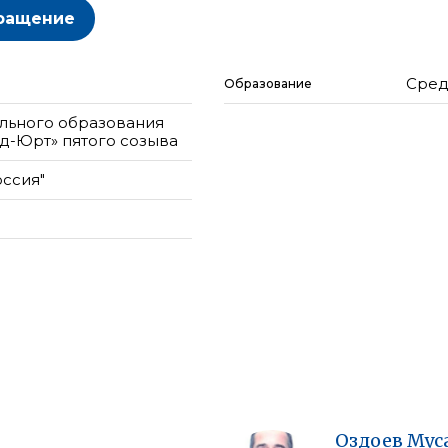
ращение
Сред
Образование
льного образования
д-Юрт» пятого созыва
оссия"
Оздоев
Мус