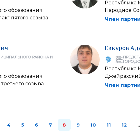
Республика 
ого образования
Народное Со
лак" пятого созыва
Член партии
вич
Евкуров
Ад
НИЦИПАЛЬНОГО РАЙОНА И
ПРЕДСТ
ГОРОДС
Республика 
ого образования
Джейрахский
 третьего созыва
Член партии
4
5
6
7
8
9
10
11
12