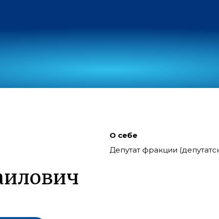
О себе
Депутат фракции (депутат
т
аилович