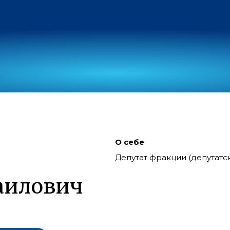
О себе
Депутат фракции (депутат
т
аилович