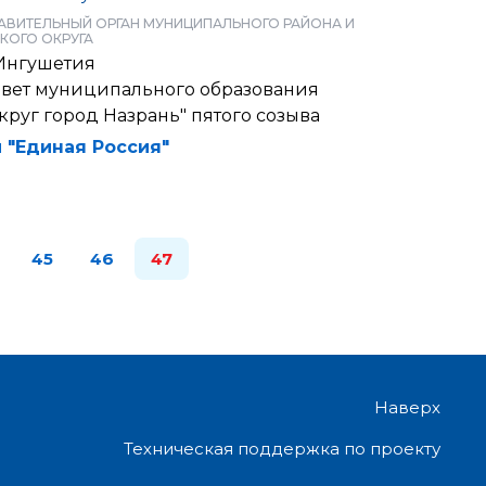
АВИТЕЛЬНЫЙ ОРГАН МУНИЦИПАЛЬНОГО РАЙОНА И
КОГО ОКРУГА
Ингушетия
овет муниципального образования
круг город Назрань" пятого созыва
 "Единая Россия"
45
46
47
Наверх
Техническая поддержка по проекту