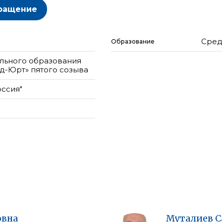
ращение
Сред
Образование
льного образования
д-Юрт» пятого созыва
оссия"
овна
Муталиев
С