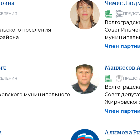
овна
Чемес
Люд
СЕЛЕНИЯ
ПРЕДСТ
Волгоградска
ельского поселения
Совет Ильме
района
муниципальн
Член партии
ич
Манжосов
СЕЛЕНИЯ
ПРЕДСТ
Волгоградска
ковского муниципального
Совет депут
Жирновского
Член партии
а
Алимова
Р