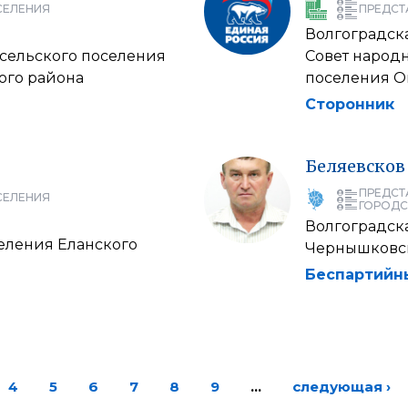
СЕЛЕНИЯ
ПРЕДСТ
Волгоградска
 сельского поселения
Совет народн
ого района
поселения О
Сторонник
Беляевсков
ПРЕДСТ
СЕЛЕНИЯ
ГОРОДС
Волгоградска
селения Еланского
Чернышковск
Беспартийн
4
5
6
7
8
9
…
следующая ›