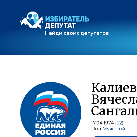
Найди своих депутатов
Калиев
Вячесл
Сангал
17.04.1974
(52)
Пол
Мужской