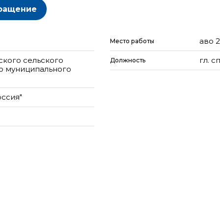
ращение
аво 
Место работы
ского сельского
гл. с
Должность
о муниципального
оссия"