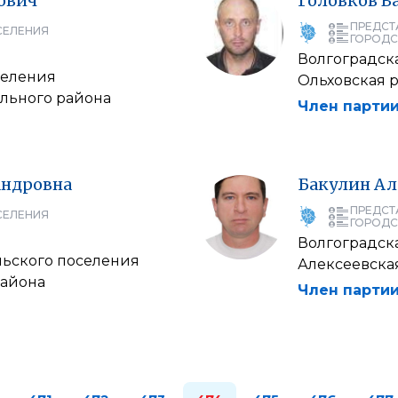
ович
Головков
В
ПРЕДСТ
СЕЛЕНИЯ
ГОРОДС
Волгоградска
селения
Ольховская 
льного района
Член партии
андровна
Бакулин
Ал
ПРЕДСТ
СЕЛЕНИЯ
ГОРОДС
Волгоградска
льского поселения
Алексеевска
района
Член партии