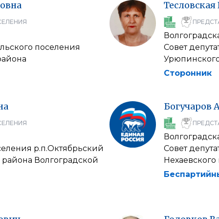
овна
Тесловская
СЕЛЕНИЯ
ПРЕДСТ
Волгоградска
ельского поселения
Совет депут
района
Урюпинского
Сторонник
на
Богучаров
СЕЛЕНИЯ
ПРЕДСТ
Волгоградска
селения р.п.Октябрьский
Совет депута
 района Волгоградской
Нехаевского
Беспартийн