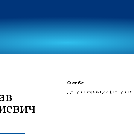
О себе
Депутат фракции (депутат
ав
иевич