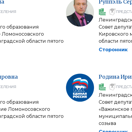
на
Руппэль
Се
СЕЛЕНИЯ
ПРЕДСТ
Ленинградск
го образования
Совет депут
е Ломоносовского
Кировского 
градской области пятого
области пято
Сторонник
ировна
Родина
Ири
СЕЛЕНИЯ
ПРЕДСТ
Ленинградск
го образования
Совет депут
ние Ломоносовского
«Важинское 
градской области пятого
муниципальн
созыва
Сторонник