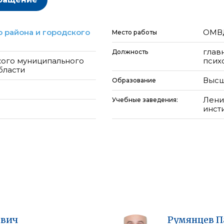
 района и городского
ОМВД
Место работы
глав
Должность
кого муниципального
псих
бласти
Высш
Образование
Лени
Учебные заведения:
инсти
евич
Румянцев
П