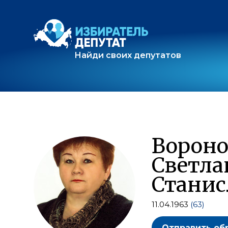
Найди своих депутатов
Вороно
Светла
Станис
11.04.1963
(63)
Отправить об