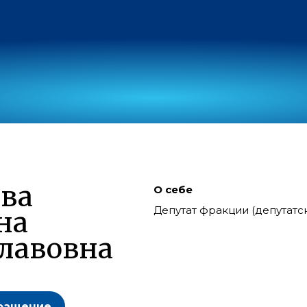
ва
О себе
Депутат фракции (депутат
на
лавовна
ращение