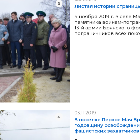
5
Листая истории страниц
4 ноября 2019 г. в селе 
памятника воинам-погран
13-й армии Брянского фр
пограничников всех пок
03.11.2019
4
В поселке Первое Мая Б
годовщину освобождения
фашистских захватчиков