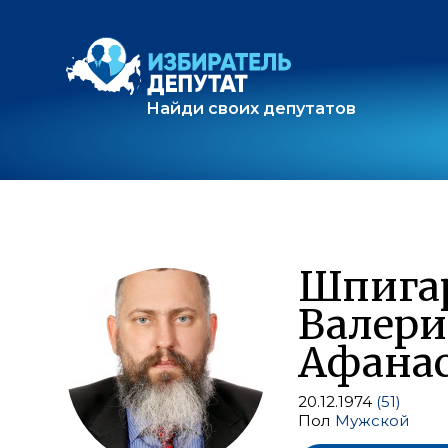
Найди своих депутатов
Шпига
Валер
Афана
20.12.1974
(51)
Пол
Мужской