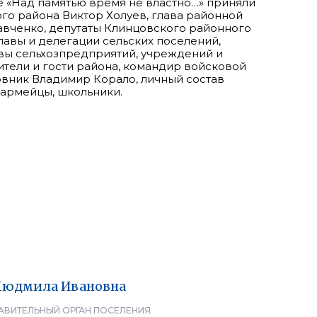
 «Над памятью время не властно…» приняли
ого района Виктор Холуев, глава районной
вченко, депутаты Клинцовского районного
лавы и делегации сельских поселений,
вы сельхозпредприятий, учреждений и
ители и гости района, командир войсковой
ковник Владимир Корало, личный состав
нармейцы, школьники.
Людмила
Ивановна
АВИТЕЛЬНЫЙ ОРГАН ПОСЕЛЕНИЯ