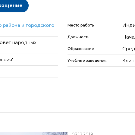
ращение
 района и городского
Инди
Место работы
Нача
Должность
овет народных
Сред
Образование
оссия"
Клин
Учебные заведения:
03.12.2019