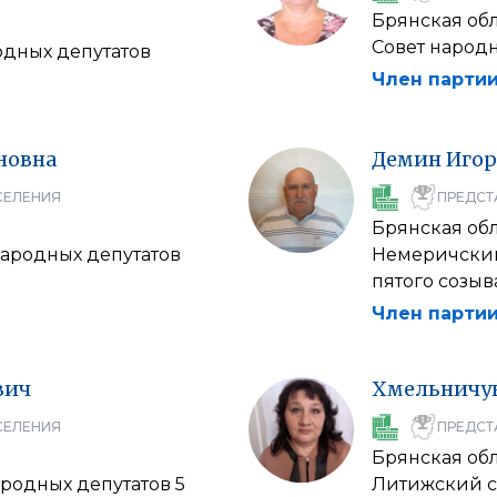
Брянская об
Совет народн
одных депутатов
Член партии
новна
Демин
Игор
СЕЛЕНИЯ
ПРЕДСТ
Брянская об
ародных депутатов
Немеричский
пятого созыв
Член партии
вич
Хмельничу
СЕЛЕНИЯ
ПРЕДСТ
Брянская об
родных депутатов 5
Литижский с