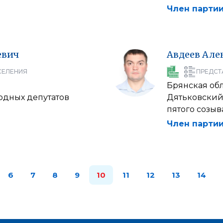
Член партии
евич
Авдеев
Але
СЕЛЕНИЯ
ПРЕДСТ
Брянская об
одных депутатов
Дятьковский
пятого созыв
Член партии
6
7
8
9
10
11
12
13
14