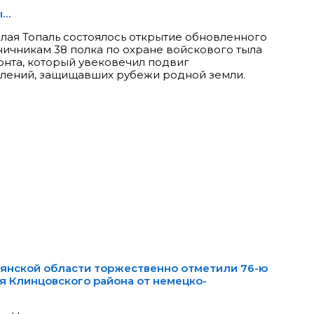
ы…
Малая Топаль состоялось открытие обновленного
ичникам 38 полка по охране войскового тыла
онта, который увековечил подвиг
олений, защищавших рубежи родной земли.
рянской области торжественно отметили 76-ю
 Клинцовского района от немецко-