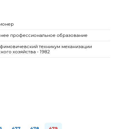
ионер
нее профессиональное образование
фимовичевский техникум механизации
кого хозяйства - 1982
6
477
478
479