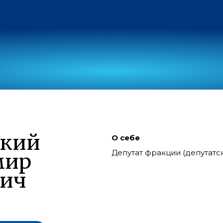
ский
О себе
Депутат фракции (депутат
мир
вич