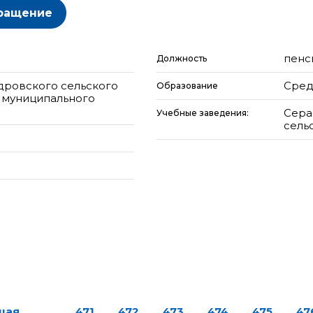
ращение
пенс
Должность
дровского сельского
Сред
Образование
 муниципального
Сера
Учебные заведения:
сельс
щая
…
471
472
473
474
475
47