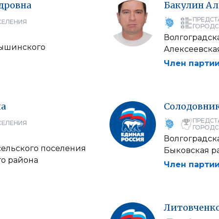
дровна
Бакулин
Ал
ПРЕДСТ
СЕЛЕНИЯ
ГОРОДС
Волгоградска
мышинского
Алексеевска
Член партии
на
Солодовни
ПРЕДСТ
СЕЛЕНИЯ
ГОРОДС
Волгоградска
сельского поселения
Быковская р
о района
Член партии
Литовченк