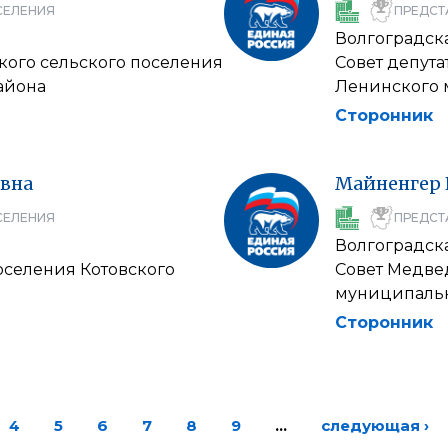
СЕЛЕНИЯ
ПРЕДСТ
Волгоградска
кого сельского поселения
Совет депута
айона
Ленинского 
Сторонник
вна
Майненгер
СЕЛЕНИЯ
ПРЕДСТ
Волгоградска
оселения Котовского
Совет Медве
муниципальн
Сторонник
4
5
6
7
8
9
…
следующая ›