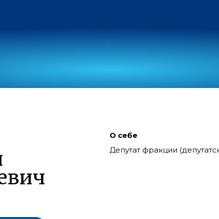
О себе
Депутат фракции (депутат
й
евич