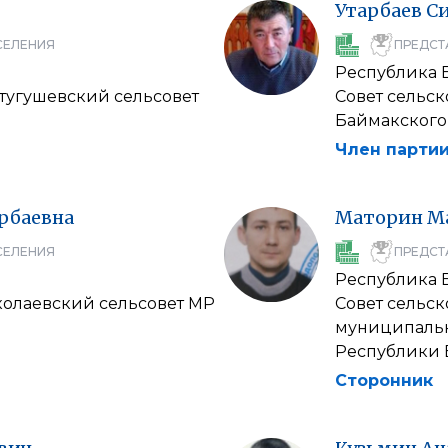
Утарбаев
С
СЕЛЕНИЯ
ПРЕДСТ
Республика 
нтугушевский сельсовет
Совет сельс
Баймакского
Член партии
рбаевна
Маторин
М
СЕЛЕНИЯ
ПРЕДСТ
Республика 
колаевский сельсовет МР
Совет сельс
муниципальн
Республики 
Сторонник