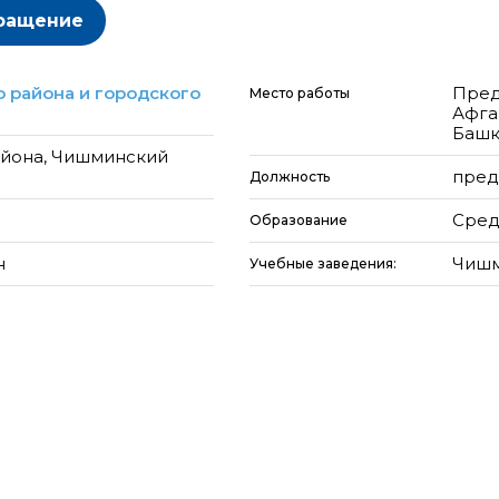
ращение
 района и городского
Пред
Место работы
Афга
Башк
айона, Чишминский
пред
Должность
Сред
Образование
н
Чишм
Учебные заведения: