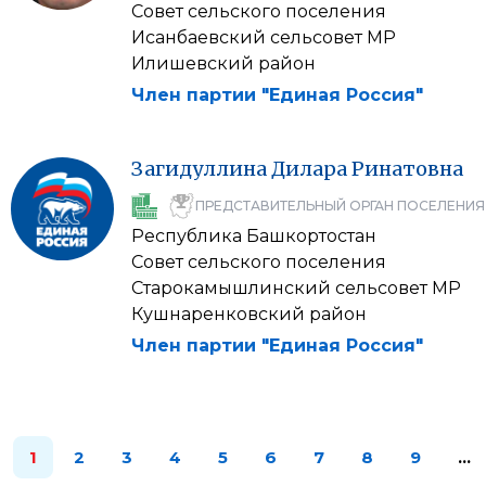
Совет сельского поселения
Исанбаевский сельсовет МР
Илишевский район
Член партии "Единая Россия"
Загидуллина
Дилара
Ринатовна
ПРЕДСТАВИТЕЛЬНЫЙ ОРГАН ПОСЕЛЕНИЯ
Республика Башкортостан
Совет сельского поселения
Старокамышлинский сельсовет МР
Кушнаренковский район
Член партии "Единая Россия"
1
2
3
4
5
6
7
8
9
…