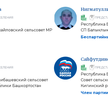
а
Нигматулл
СЕЛЕНИЯ
ПРЕДСТ
Республика 
хайловский сельсовет МР
СП Балыклык
Беспартийн
Сайфутдин
СЕЛЕНИЯ
ПРЕДСТ
Республика 
зибашевский сельсовет
Совет сельск
блики Башкортостан
Кигинский р
Член партии