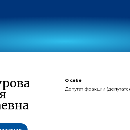
урова
О себе
Депутат фракции (депутат
я
евна
ращение