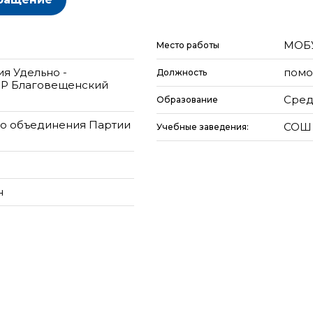
МОБУ
Место работы
ия Удельно -
помо
Должность
МР Благовещенский
Сред
Образование
ого объединения Партии
СОШ 
Учебные заведения:
н