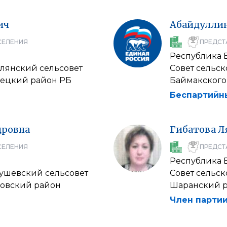
ич
Абайдулли
СЕЛЕНИЯ
ПРЕДСТ
Республика 
рлянский сельсовет
Совет сельс
рецкий район РБ
Баймакского
Беспартийн
дровна
Гибатова
Л
СЕЛЕНИЯ
ПРЕДСТ
Республика 
гушевский сельсовет
Совет сельс
овский район
Шаранский 
Член партии