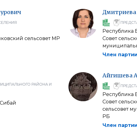
нурович
Дмитриева
СЕЛЕНИЯ
ПРЕДСТ
Республика 
иковский сельсовет МР
Совет сельс
муниципальн
Член партии
Айгишева
НИЦИПАЛЬНОГО РАЙОНА И
ПРЕДСТ
Республика 
Совет сельс
 Сибай
сельсовет м
РБ
Член партии