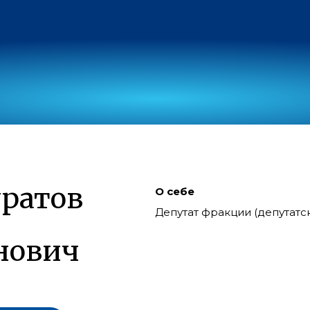
ратов
О себе
Депутат фракции (депутат
нович