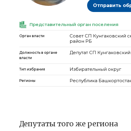
Отправить об
Представительный орган поселения
Совет СП Кунгаковский с
Орган власти
район РБ
Депутат СП Кунгаковский
Должность в органе
власти
Избирательный округ
Тип избрания
Республика Башкортоста
Регионы
Депутаты того же региона