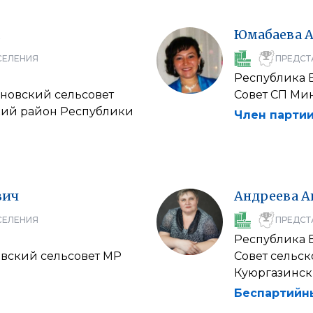
Юмабаева
А
СЕЛЕНИЯ
ПРЕДСТ
Республика 
рновский сельсовет
Совет СП Ми
кий район Республики
Член партии
вич
Андреева
А
СЕЛЕНИЯ
ПРЕДСТ
Республика 
овский сельсовет МР
Совет сельск
Куюргазинск
Беспартийн