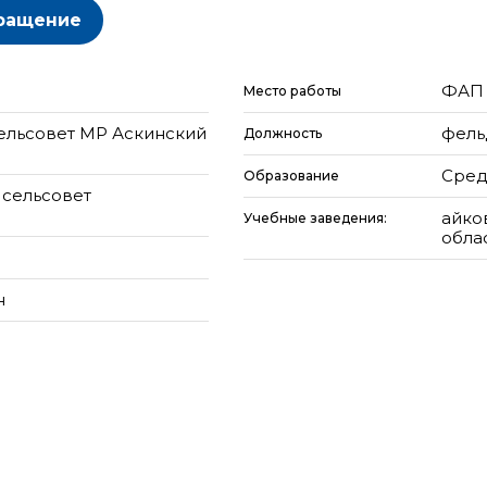
ращение
ФАП 
Место работы
ельсовет МР Аскинский
фел
Должность
Сред
Образование
 сельсовет
айко
Учебные заведения:
облас
н