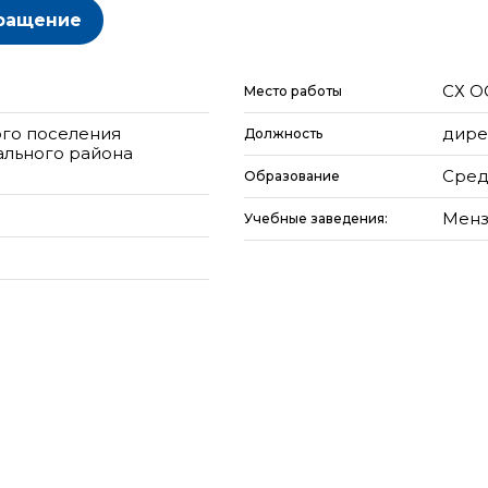
ращение
СХ О
Место работы
ого поселения
дире
Должность
ального района
Сред
Образование
Менз
Учебные заведения: