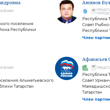
андровна
Аминов
Бу
ПРЕДСТ
СЕЛЕНИЯ
ГОРОДС
Республика Т
ского поселения
Совет Рыбно
йона Республики
Республики 
Член партии
Афанасьев
СЕЛЕНИЯ
ПРЕДСТ
Республика Т
поселения Альметьевского
Совет Урман
блики Татарстан
Мамадышског
Татарстан
Член партии