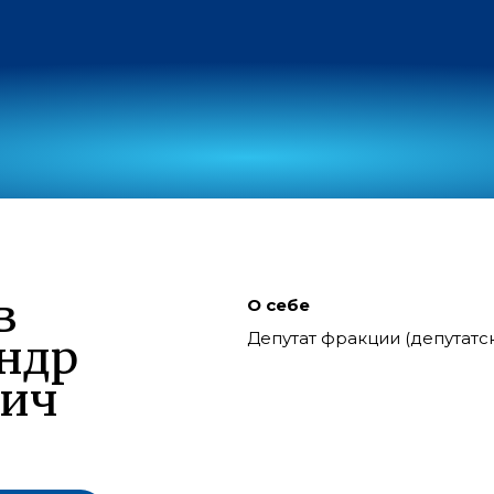
в
О себе
Депутат фракции (депутат
ндр
вич