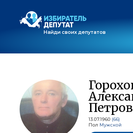
Найди своих депутатов
Горохо
Алекса
Петро
13.07.1960
(66)
Пол
Мужской