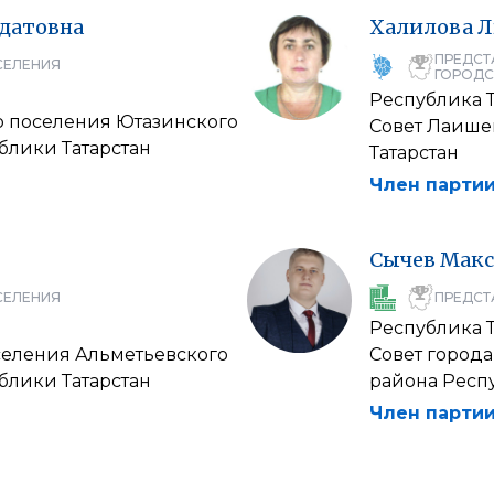
адатовна
Халилова
Л
ПРЕДСТ
СЕЛЕНИЯ
ГОРОДС
Республика Т
о поселения Ютазинского
Совет Лаише
блики Татарстан
Татарстан
Член партии
Сычев
Мак
СЕЛЕНИЯ
ПРЕДСТ
Республика Т
селения Альметьевского
Совет город
блики Татарстан
района Респ
Член партии