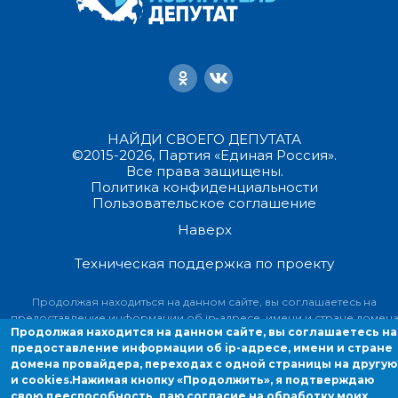
НАЙДИ СВОЕГО ДЕПУТАТА
©2015-2026, Партия «Единая Россия».
Все права защищены.
Политика конфиденциальности
Пользовательское соглашение
Наверх
Техническая поддержка по проекту
Продолжая находиться на данном сайте, вы соглашаетесь на
предоставление информации об ip-адресе, имени и стране домен
Продолжая находится на данном сайте, вы соглашаетесь на
провайдера, переходах с одной страницы на другую и cookies.
предоставление информации об ip-адресе, имени и стране
домена провайдера, переходах с одной страницы на другую
и cookies.
Нажимая кнопку «Продолжить», я подтверждаю
свою дееспособность, даю согласие на обработку моих