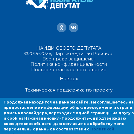
НАЙДИ СВОЕГО ДЕПУТАТА
©2015-2026, Партия «Единая Россия».
Все права защищены.
Политика конфиденциальности
Пользовательское соглашение
Наверх
Техническая поддержка по проекту
Продолжая находится на данном сайте, вы соглашаетесь на
Продолжая находиться на данном сайте, вы соглашаетесь на
предоставление информации об ip-адресе, имени и стране
предоставление информации об ip-адресе, имени и стране домен
домена провайдера, переходах с одной страницы на другую
провайдера, переходах с одной страницы на другую и cookies.
и cookies.
Нажимая кнопку «Продолжить», я подтверждаю
свою дееспособность, даю согласие на обработку моих
персональных данных в соответствии с
Политикой