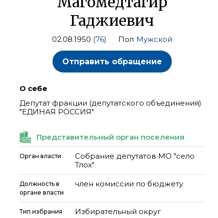
Магомедтагир
Гаджиевич
02.08.1950
(76)
Пол
Мужской
Отправить обращение
О себе
Депутат фракции (депутатского объединения)
"ЕДИНАЯ РОССИЯ"
Представительный орган поселения
Собрание депутатов МО "село
Орган власти
Тлох"
член комиссии по бюджету
Должность в
органе власти
Избирательный округ
Тип избрания