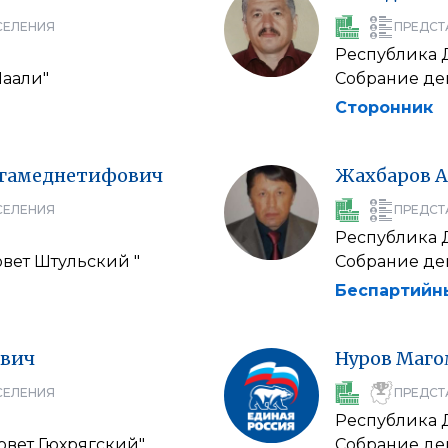
СЕЛЕНИЯ
ПРЕДСТ
Республика 
Маали"
Собрание деп
Сторонник
гамеднетифович
Жахбаров
А
СЕЛЕНИЯ
ПРЕДСТ
Республика 
вет Штульский "
Собрание деп
Беспартийн
вич
Нуров
Маго
СЕЛЕНИЯ
ПРЕДСТ
Республика 
овет Гюхрягский"
Собрание деп