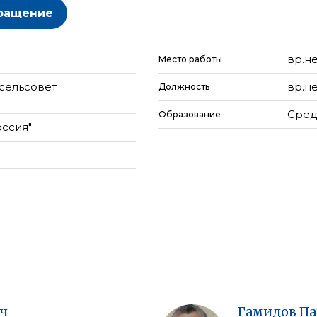
ращение
вр.н
Место работы
сельсовет
вр.н
Должность
Сред
Образование
оссия"
ч
Гамидов
Па