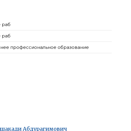
е раб
е раб
нее профессиональное образование
шакади
Абдурагимович