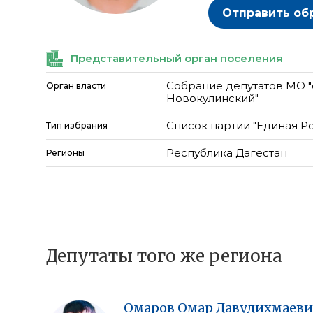
Отправить об
Представительный орган поселения
Собрание депутатов МО "
Орган власти
Новокулинский"
Список партии "Единая Р
Тип избрания
Республика Дагестан
Регионы
Депутаты того же региона
Омаров
Омар
Давудихмаеви