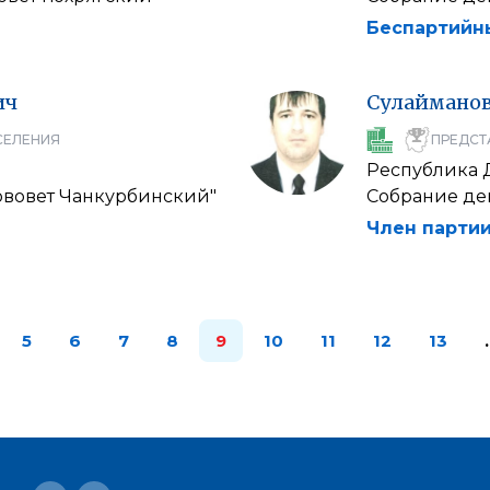
Беспартийн
ич
Сулаймано
СЕЛЕНИЯ
ПРЕДСТ
Республика 
ововет Чанкурбинский"
Собрание деп
Член партии
5
6
7
8
9
10
11
12
13