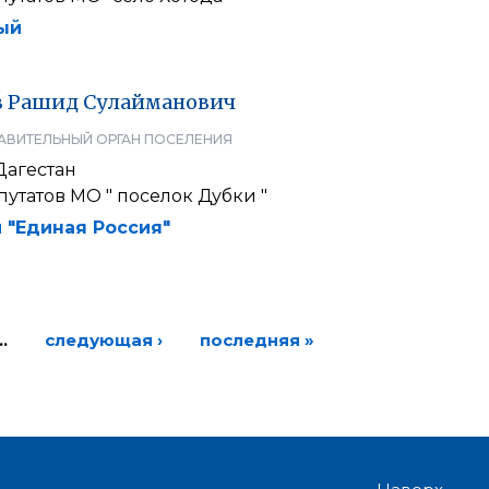
ый
в
Рашид
Сулайманович
АВИТЕЛЬНЫЙ ОРГАН ПОСЕЛЕНИЯ
Дагестан
утатов МО " поселок Дубки "
 "Единая Россия"
…
следующая ›
последняя »