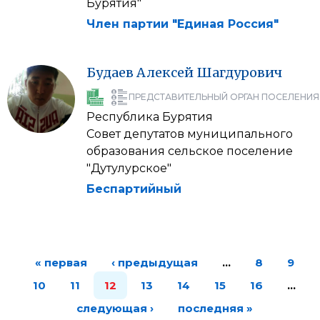
Бурятия"
Член партии "Единая Россия"
Будаев
Алексей
Шагдурович
ПРЕДСТАВИТЕЛЬНЫЙ ОРГАН ПОСЕЛЕНИЯ
Республика Бурятия
Совет депутатов муниципального
образования сельское поселение
"Дутулурское"
Беспартийный
« первая
‹ предыдущая
…
8
9
10
11
12
13
14
15
16
…
следующая ›
последняя »