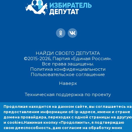
НАЙДИ СВОЕГО ДЕПУТАТА
©2015-2026, Партия «Единая Россия».
Все права защищены.
Политика конфиденциальности
Пользовательское соглашение
Наверх
Техническая поддержка по проекту
Продолжая находится на данном сайте, вы соглашаетесь на
Продолжая находиться на данном сайте, вы соглашаетесь на
предоставление информации об ip-адресе, имени и стране
предоставление информации об ip-адресе, имени и стране домен
домена провайдера, переходах с одной страницы на другую
провайдера, переходах с одной страницы на другую и cookies.
и cookies.
Нажимая кнопку «Продолжить», я подтверждаю
свою дееспособность, даю согласие на обработку моих