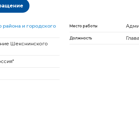
ращение
 района и городского
Адми
Место работы
Глав
Должность
ание Шекснинского
оссия"