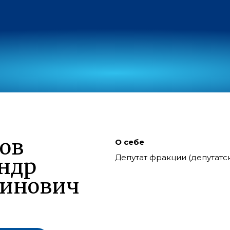
ов
О себе
Депутат фракции (депутат
ндр
тинович