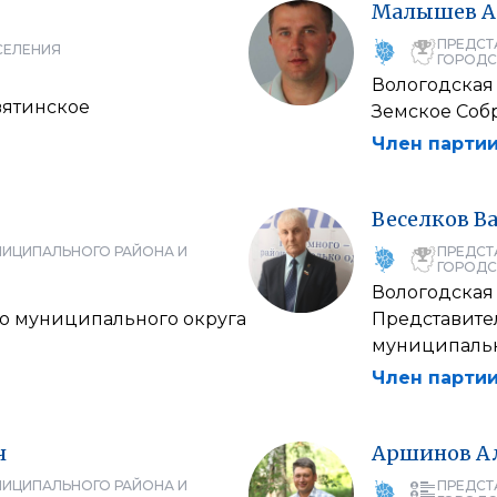
Малышев
А
ПРЕДСТ
СЕЛЕНИЯ
ГОРОДС
Вологодская
вятинское
Земское Соб
Член партии
Веселков
В
НИЦИПАЛЬНОГО РАЙОНА И
ПРЕДСТ
ГОРОДС
Вологодская
о муниципального округа
Представите
муниципальн
Член партии
ч
Аршинов
А
НИЦИПАЛЬНОГО РАЙОНА И
ПРЕДСТ