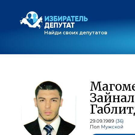
Найди своих депутатов
Магом
Зайнал
Габли
29.09.1989
(36)
Пол
Мужской