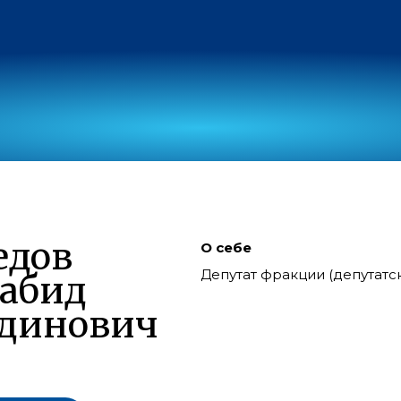
едов
О себе
Депутат фракции (депутат
абид
тдинович