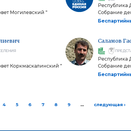
Республика 
овет Могилевский "
Собрание деп
Беспартийн
лиевич
Саламов
Га
СЕЛЕНИЯ
ПРЕДСТ
Республика 
овет Коркмаскалинский "
Собрание деп
Беспартийн
4
5
6
7
8
9
…
следующая ›