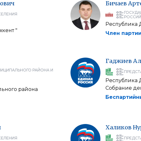
рович
Бичаев
Арт
ГОСУДА
СЕЛЕНИЯ
РОССИЙ
Республика 
хкент "
Член партии
Гаджиев
Ал
НИЦИПАЛЬНОГО РАЙОНА И
ПРЕДСТ
Республика 
Собрание деп
льного района
Беспартийн
ч
Халиков
Ну
СЕЛЕНИЯ
ПРЕДСТ