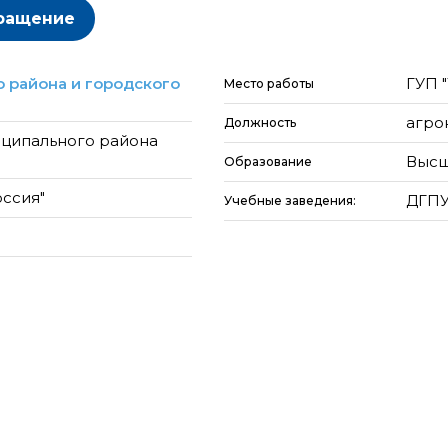
ращение
 района и городского
ГУП 
Место работы
агро
Должность
иципального района
Высш
Образование
оссия"
ДГПУ 
Учебные заведения: