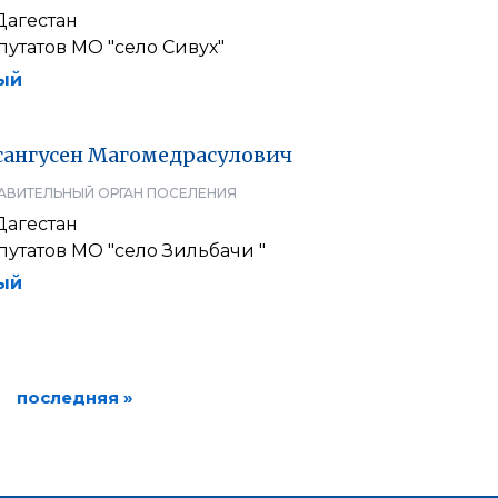
Дагестан
утатов МО "село Сивух"
ый
сангусен
Магомедрасулович
АВИТЕЛЬНЫЙ ОРГАН ПОСЕЛЕНИЯ
Дагестан
утатов МО "село Зильбачи "
ый
последняя »