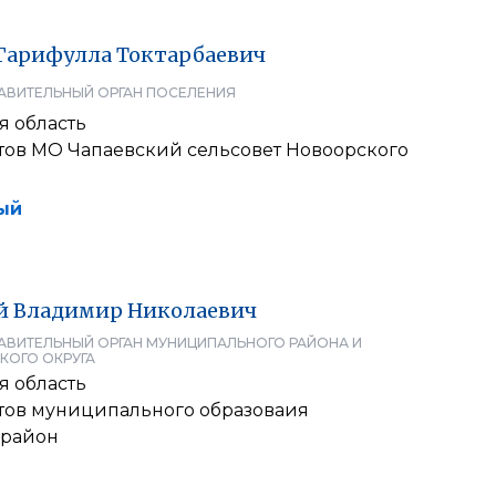
Гарифулла
Токтарбаевич
АВИТЕЛЬНЫЙ ОРГАН ПОСЕЛЕНИЯ
я область
атов МО Чапаевский сельсовет Новоорского
ый
й
Владимир
Николаевич
АВИТЕЛЬНЫЙ ОРГАН МУНИЦИПАЛЬНОГО РАЙОНА И
КОГО ОКРУГА
я область
атов муниципального образоваия
 район