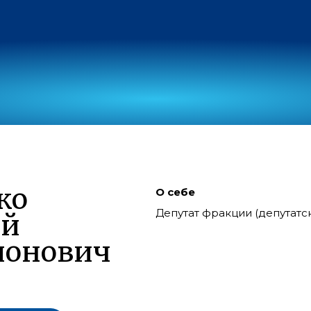
ко
О себе
Депутат фракции (депутат
ий
ионович