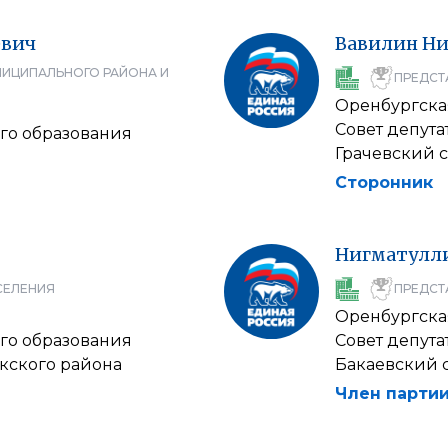
евич
Вавилин
Ни
НИЦИПАЛЬНОГО РАЙОНА И
ПРЕДСТ
Оренбургска
Совет депут
го образования
Грачевский 
Сторонник
Нигматулл
СЕЛЕНИЯ
ПРЕДСТ
Оренбургска
го образования
Совет депут
кского района
Бакаевский 
Член партии