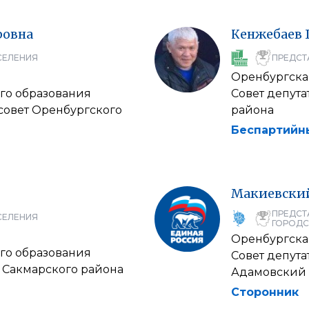
ровна
Кенжебаев
СЕЛЕНИЯ
ПРЕДСТ
Оренбургска
го образования
Совет депут
совет Оренбургского
района
Беспартийн
Макиевски
ПРЕДСТ
СЕЛЕНИЯ
ГОРОДС
Оренбургска
го образования
Совет депут
 Сакмарского района
Адамовский
Сторонник