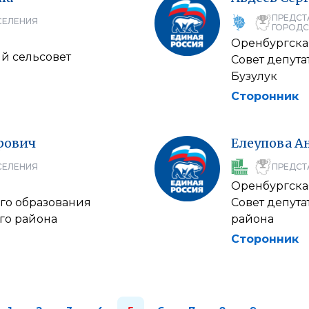
ПРЕДСТ
СЕЛЕНИЯ
ГОРОДС
Оренбургска
ий сельсовет
Совет депут
Бузулук
Сторонник
рович
Елеупова
А
СЕЛЕНИЯ
ПРЕДСТ
Оренбургска
го образования
Совет депут
го района
района
Сторонник