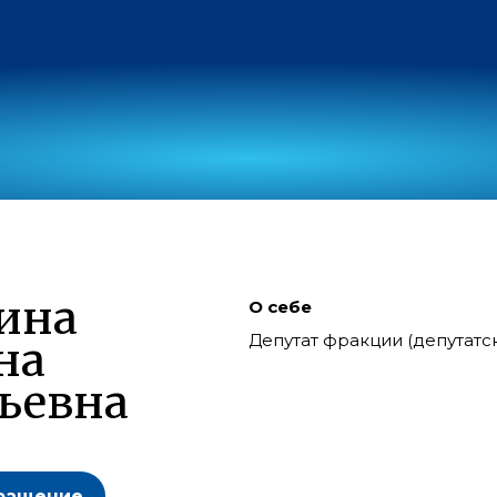
ина
О себе
Депутат фракции (депутат
на
ьевна
ращение