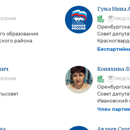
Гума
Нина
СЕЛЕНИЯ
ПРЕДСТ
Оренбургска
го образования
Совет депут
ского района
Красногвард
Беспартийн
вич
Коняхина
Л
СЕЛЕНИЯ
ПРЕДСТ
Оренбургска
льсовет
Совет депут
Ивановский 
Член партии
на
Авдеев
Сер