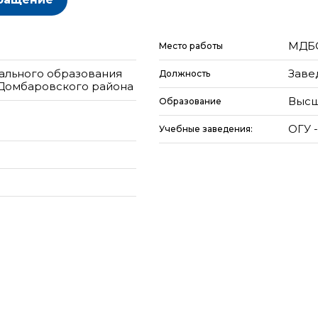
МДБО
Место работы
ального образования
Заве
Должность
Домбаровского района
Высш
Образование
ОГУ -
Учебные заведения: