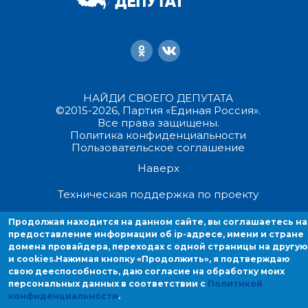
НАЙДИ СВОЕГО ДЕПУТАТА
©2015-2026, Партия «Единая Россия».
Все права защищены.
Политика конфиденциальности
Пользовательское соглашение
Наверх
Техническая поддержка по проекту
Продолжая находится на данном сайте, вы соглашаетесь на
Продолжая находиться на данном сайте, вы соглашаетесь на
предоставление информации об ip-адресе, имени и стране
предоставление информации об ip-адресе, имени и стране домен
домена провайдера, переходах с одной страницы на другую
провайдера, переходах с одной страницы на другую и cookies.
и cookies.
Нажимая кнопку «Продолжить», я подтверждаю
свою дееспособность, даю согласие на обработку моих
персональных данных в соответствии с
Политикой
конфиденциальности
.