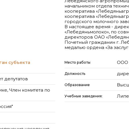
Лебедянского агропромыш
начальником отдела техни
кооператива «Лебедяньагр
кооператива «Лебедяньаг
городского молочного зав
В настоящее время - дире
«Лебедяньмолоко», по совм
директоров ОАО «Лебедянс
Почетный гражданин г. Ле
медалью ордена «За заслуг
ган субъекта
ООО 
Место работы
дире
Должность
т депутатов
Высш
Образование
ке, Член комитета по
Липе
Учебные заведения:
оссия"
еспечения населения.