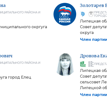
вна
Золотарев
НИЦИПАЛЬНОГО РАЙОНА И
ПРЕДСТ
ГОРОДС
Липецкая об
муниципального окргуга
Совет депут
округа
Член партии
рович
Дронова
Ек
НИЦИПАЛЬНОГО РАЙОНА И
ПРЕДСТ
Липецкая об
Совет депут
руга город Елец
сельсовет Л
Липецкой об
Член партии