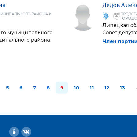
на
Дедов
Алек
НИЦИПАЛЬНОГО РАЙОНА И
ПРЕДСТ
ГОРОДС
Липецкая об
кого муниципального
Совет депут
ципального района
Член партии
5
6
7
8
9
10
11
12
13