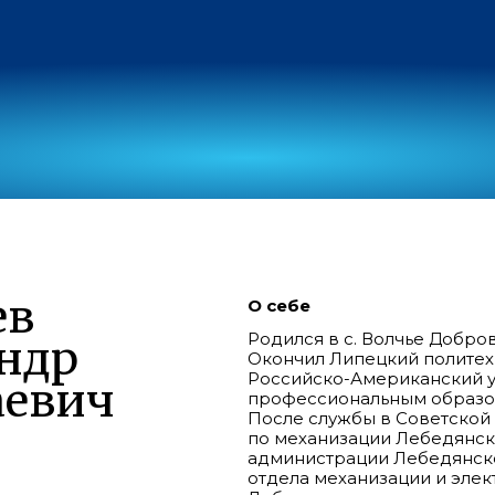
ев
О себе
Родился в с. Волчье Добро
ндр
Окончил Липецкий политехн
Российско-Американский у
аевич
профессиональным образ
После службы в Советской
по механизации Лебедянс
администрации Лебедянско
отдела механизации и эле