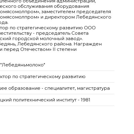
ленного объединения администрации,
ческого обслуживания оборудования
омясомолпром», заместителем председателя
ромясомолпром» и директором Лебедянского
ода.
ктор по стратегическому развитию ООО
естительству - председатель Совета
кий городской молочный завод».
бедянь, Лебедянского района. Награжден
и перед Отечеством» II степени
"Лебедяньмолоко"
ктор по стратегическому развитию
ее образование - специалитет, магистратура
цкий политехнический институт - 1981