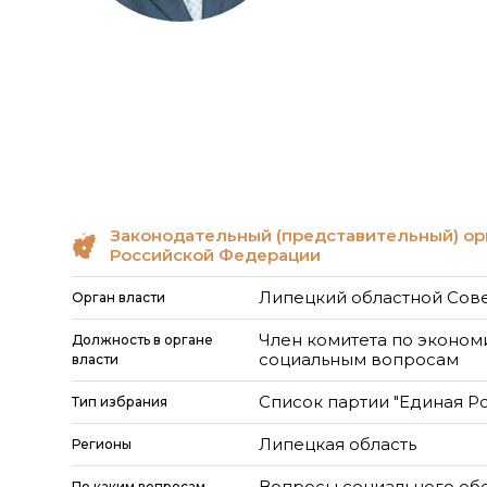
Законодательный (представительный) ор
Российской Федерации
Липецкий областной Сове
Орган власти
Член комитета по экономи
Должность в органе
социальным вопросам
власти
Список партии "Единая Р
Тип избрания
Липецкая область
Регионы
Вопросы социального об
По каким вопросам