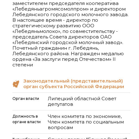
заместителем председателя кооператива
«Лебедяньагромясомолпром» и директором
Лебедянского городского молочного завода.
В настоящее время - директор по
стратегическому развитию ООО
«Лебедяньмолоко», по совместительству -
председатель Совета директоров ОАО
«Лебедянский городской молочный завод».
Почетный гражданин г. Лебедянь,
Лебедянского района. Награжден медалью
ордена «За заслуги перед Отечеством» II
степени
Законодательный (представительный)
орган субъекта Российской Федерации
Липецкий областной Совет
Орган власти
депутатов
Член комитета по экономике,
Должность в
Член комитета по социальным
органе власти
вопросам