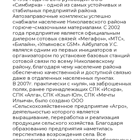
«Симбирка» - одной из самых устойчивых и
стабильных предприятий района.
Автозаправочные комплексы успешно
снабжали население Николаевского района
горюче¬смазочными материалами. С 2002
года предприятие является официальным
дилером сотовых связей: «Мегафон», «МТС»,
«Билайн», «Ульяновск GSM». Айбулатов У.С.
являлся одним из первых инициаторов и
организатором по установке базовых станций
сотовой связи по всему Николаевскому
району, благодаря чему население района
обеспечено качественной и доступной связью
даже в отдаленных населенных пунктах.
В 2007г. практически с «нуля», на заброшенных
полях, ранее принадлежащих СПК «Искра»,
СПК «Алга», СПК «Кзыл-Юл», СПК «Мечты
Ильича», было создано ООО
«Сельскохозяйственное предприятие «Агро»,
деятельностью которого является
выращивание, переработка и реализация
продукции сельского хозяйства. Благодаря
образованию предприятия наметилась
перспектива возрождения села. Все
специалисты сельского хозяйства обеспечены