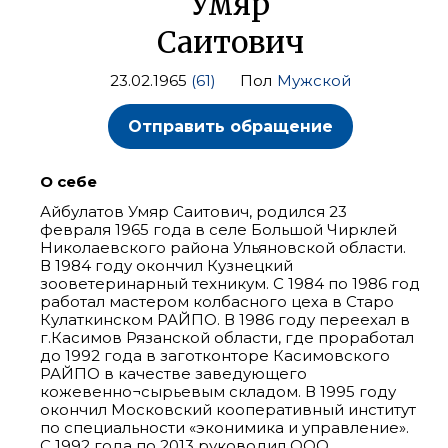
Умяр
Саитович
23.02.1965
(61)
Пол
Мужской
Отправить обращение
О себе
Айбулатов Умяр Саитович, родился 23
февраля 1965 года в селе Большой Чирклей
Николаевского района Ульяновской области.
В 1984 году окончил Кузнецкий
зооветеринарный техникум. С 1984 по 1986 год
работал мастером колбасного цеха в Старо
Кулаткинском РАЙПО. В 1986 году переехал в
г.Касимов Рязанской области, где проработал
до 1992 года в заготконторе Касимовского
РАЙПО в качестве заведующего
кожевенно¬сырьевым складом. В 1995 году
окончил Московский кооперативный институт
по специальности «эконимика и управление».
С 1992 года по 2013 руководил ООО