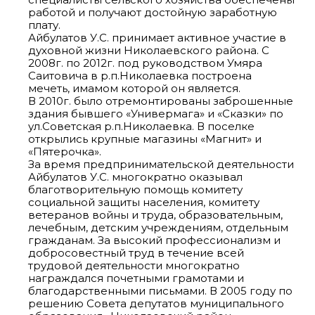
работой и получают достойную заработную
плату.
Айбулатов У.С. принимает активное участие в
духовной жизни Николаевского района. С
2008г. по 2012г. под руководством Умяра
Саитовича в р.п.Николаевка построена
мечеть, имамом которой он является.
В 2010г. было отремонтированы заброшенные
здания бывшего «Универмага» и «Сказки» по
ул.Советская р.п.Николаевка. В поселке
открылись крупные магазины «Магнит» и
«Пятерочка».
За время предпринимательской деятельности
Айбулатов У.С. многократно оказывал
благотворительную помощь комитету
социальной защиты населения, комитету
ветеранов войны и труда, образовательным,
лечебным, детским учреждениям, отдельным
гражданам. За высокий профессионализм и
добросовестный труд в течение всей
трудовой деятельности многократно
награждался почетными грамотами и
благодарственными письмами. В 2005 году по
решению Совета депутатов муниципального