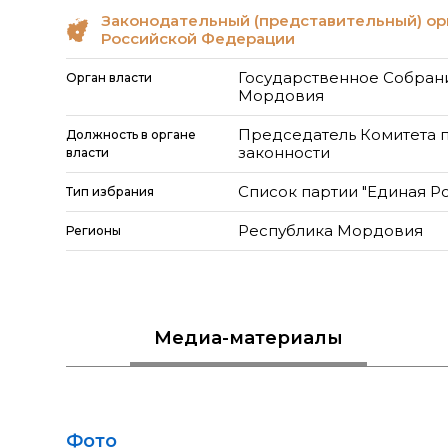
Законодательный (представительный) ор
Российской Федерации
Государственное Собран
Орган власти
Мордовия
Председатель Комитета п
Должность в органе
законности
власти
Список партии "Единая Р
Тип избрания
Республика Мордовия
Регионы
Медиа
-материалы
Фото