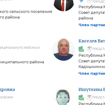
ГОРОДС
Республика
кого сельского поселения
Совет депут
го района
района
Член партии
Киселев
Ви
НИЦИПАЛЬНОГО РАЙОНА И
ПРЕДСТ
Республика
Совет депут
униципального района
Кадошкинско
Член партии
дровна
Ишуткина
СЕЛЕНИЯ
ПРЕДСТ
Республика