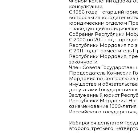
членом коллегии адвокато
консультации.
С 1986 года – старший юри
вопросам законодательств
юридическим отделом През
– заведующий юридическим
Собрания Республики Мор
С 2000 по 2011 год – пред
Республики Мордовия по за
С 2011 года – заместитель
Республики Мордовия, пре
законности.
Член Совета Государствен
Председатель Комиссии Го
Мордовия по контролю за 
имуществе и обязательств
депутатами Государственн
Заслуженный юрист Респуб
Республики Мордовия. Наг
ознаменование 1000-летия
Российского государства», 
Избирался депутатом Госу
второго, третьего, четвёрт