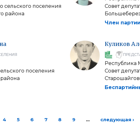
го сельского поселения
Совет депут
о района
Большеберез
Член партии
на
Куликов
Ал
СЕЛЕНИЯ
ПРЕДСТ
Республика
сельского поселения
Совет депута
 района
Старошайгов
Беспартийн
4
5
6
7
8
9
…
следующая ›