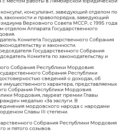
в с местом работы в Лямбирской юридической
сконсульт, консультант, заведующий отделом по
а, законности и правопорядка, заведующий
идиума Верховного Совета МССР, с 1995 года
 отделом Аппарата Государственного
довия.
седатель Комитета Государственного Собрания
конодательству и законности.
 Председателя Государственного Собрания
дседатель Комитета по законодательству и
ного Собрания Республики Мордовия.
сударственного Собрания Республики
достоверностью сведений о доходах, об
ах имущественного характера, представляемых
ого Собрания Республики Мордовия.
лики Мордовия, лауреат премии Главы
ражден медалью «За заслуги. В
 единения мордовского народа с народами
орденом Славы III степени.
дарственного Собрания Республики Мордовия
ого и пятого созывов.