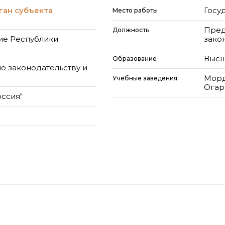
ган субъекта
Госу
Место работы
Пред
Должность
ие Республики
зако
Высш
Образование
о законодательству и
Морд
Учебные заведения:
Огар
оссия"