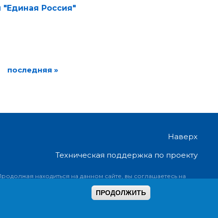
 "Единая Россия"
последняя »
Наверх
Техническая поддержка по проекту
Продолжая находиться на данном сайте, вы соглашаетесь на
предоставление информации об ip-адресе, имени и стране
ПРОДОЛЖИТЬ
домена провайдера, переходах с одной страницы на другую и
ookies.