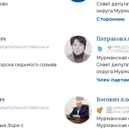
ево
Совет депут
округа Мурм
Сторонник
ич
Патракова
НИЦИПАЛЬНОГО РАЙОНА И
ПРЕДСТ
ГОРОДС
Мурманская 
орска седьмого созыва
Совет депут
округа Мурм
Член партии
ич
Богович
Ал
НИЦИПАЛЬНОГО РАЙОНА И
ЗАКОНО
РОССИЙ
Мурманская 
ые Зори с
Мурманская 