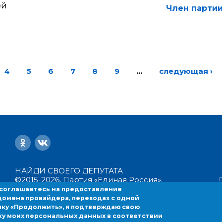
ей
Член партии
4
5
6
7
8
9
…
следующая ›
НАЙДИ СВОЕГО ДЕПУТАТА
©2015-2026, Партия «Единая Россия».
Все права защищены.
 соглашаетесь на предоставление
Политика конфиденциальности
домена провайдера, переходах с одной
Пользовательское соглашение
c
пку «Продолжить», я подтверждаю свою
ку моих персональных данных в соответствии