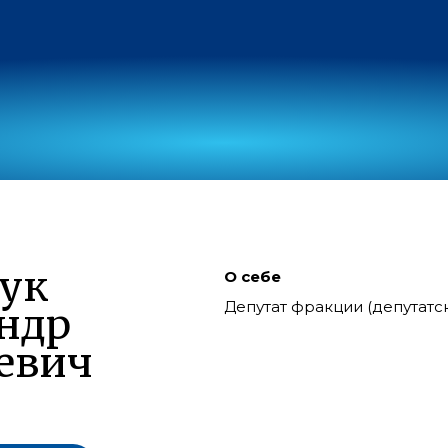
ук
О себе
Депутат фракции (депутат
ндр
евич