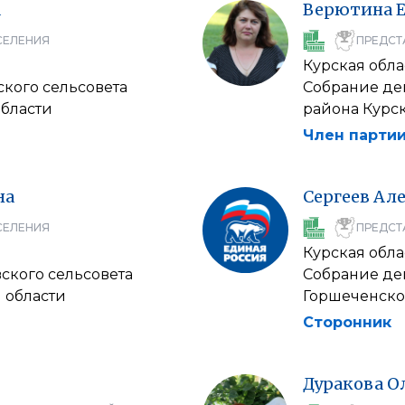
а
Верютина
СЕЛЕНИЯ
ПРЕДСТ
Курская обла
ского сельсовета
Собрание де
области
района Курск
Член партии
на
Сергеев
Але
СЕЛЕНИЯ
ПРЕДСТ
Курская обла
ского сельсовета
Собрание деп
 области
Горшеченско
Сторонник
Дуракова
О