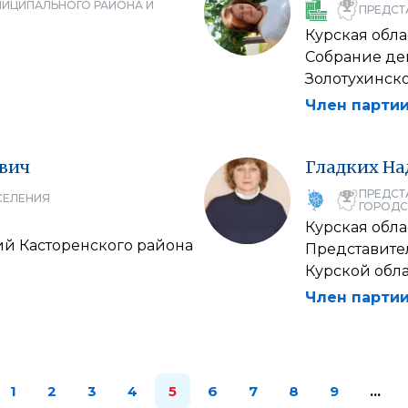
НИЦИПАЛЬНОГО РАЙОНА И
ПРЕДСТ
Курская обла
Собрание деп
Золотухинско
Член партии
вич
Гладких
На
ПРЕДСТ
СЕЛЕНИЯ
ГОРОДС
Курская обла
ий Касторенского района
Представите
Курской обл
Член партии
1
2
3
4
5
6
7
8
9
…