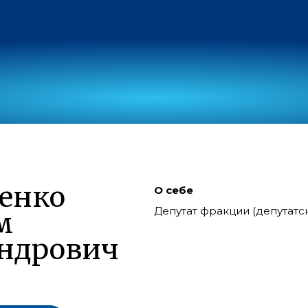
енко
О себе
Депутат фракции (депутат
м
ндрович