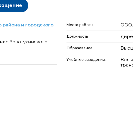
ращение
 района и городского
ООО.
Место работы
дире
Должность
ние Золотухинского
Высш
Образование
Воль
Учебные заведения:
тран