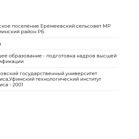
ское поселение Еремеевский сельсовет МР
инский район РБ
а
ее образование - подготовка кадров высшей
ификации
овский государственный университет
иса,Уфимский технологический институт
са - 2001