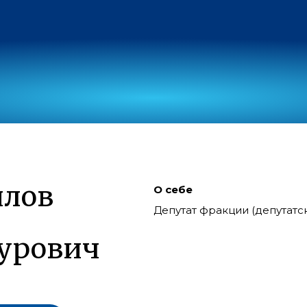
илов
О себе
Депутат фракции (депутат
урович