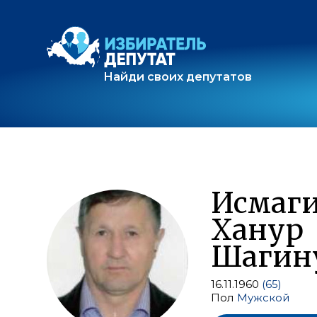
Найди своих депутатов
Исмаг
Ханур
Шагин
16.11.1960
(65)
Пол
Мужской