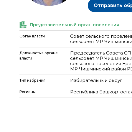
Отправить об
Представительный орган поселения
Совет сельского поселе
Орган власти
сельсовет МР Чишмински
Председатель Совета СП
Должность в органе
сельсовет МР Чишмински
власти
сельского поселения Ере
МР Чишминский район Р
Избирательный округ
Тип избрания
Республика Башкортоста
Регионы