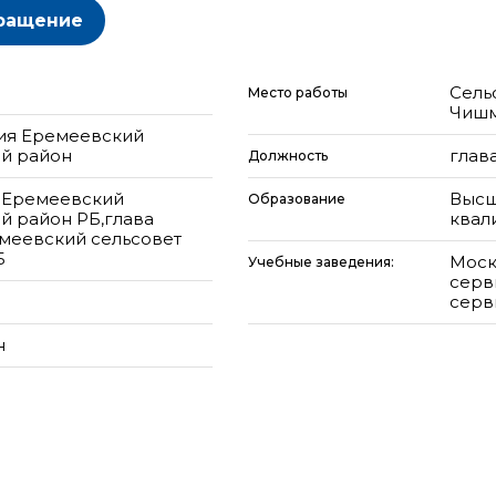
ращение
Сель
Место работы
Чишм
ния Еремеевский
й район
глав
Должность
 Еремеевский
Высш
Образование
й район РБ,глава
квал
меевский сельсовет
Б
Моск
Учебные заведения:
серв
серви
н