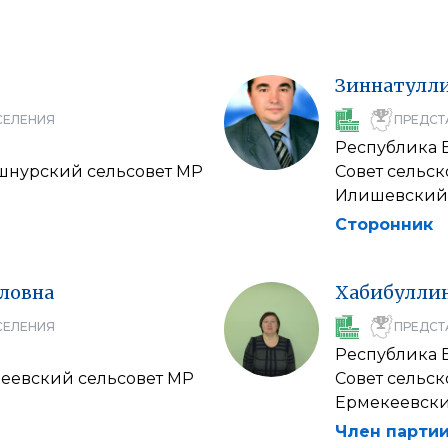
Зиннатулл
СЕЛЕНИЯ
ПРЕДСТ
Республика 
шнурский сельсовет МР
Совет сельс
Илишевский
Сторонник
ловна
Хабибулли
СЕЛЕНИЯ
ПРЕДСТ
Республика 
меевский сельсовет МР
Совет сельс
Ермекеевск
Член партии