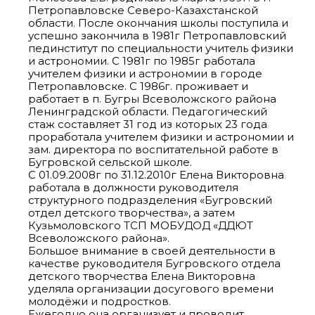
Петропавловске Северо-Казахстанской
области. После окончания школы поступила и
успешно закончила в 1981г Петропавловский
пединститут по специальности учитель физики
и астрономии. С 1981г по 1985г работала
учителем физики и астрономии в городе
Петропавловске. С 1986г. проживает и
работает в п. Бугры Всеволожского района
Ленинградской области. Педагогический
стаж составляет 31 год из которых 23 года
проработала учителем физики и астрономии и
зам. директора по воспитательной работе в
Бугровской сельской школе.
С 01.09.2008г по 31.12.2010г Елена Викторовна
работала в должности руководителя
структурного подразделения «Бугровский
отдел детского творчества», а затем
Кузьмоловского ТСП МОБУДОД «ДДЮТ
Всеволожского района».
Большое внимание в своей деятельности в
качестве руководителя Бугровского отдела
детского творчества Елена Викторовна
уделяла организации досугового времени
молодёжи и подростков.
Ежегодно она организует и проводит