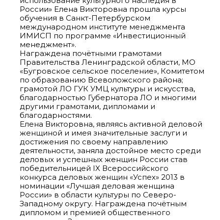
использование культурного наследия в
России» Елена Викторовна прошла курсы
обучения в Санкт-Петербурском
международном институте менеджмента
ИМИСП по программе «Инвестиционный
менеджмент».
Награждена почётными грамотами
Правительства Ленинградской области, МО
«Бугровское сельское поселение», Комитетом
по образованию Всеволожского района;
грамотой ЛО ГУК УМЦ культуры и искусства,
благодарностью Губернатора ЛО и многими
другими грамотами, дипломами и
благодарностями.
Елена Викторовна, являясь активной деловой
женщиной и имея значительные заслуги и
достижения по своему направлению
деятельности, заняла достойное место среди
деловых и успешных женщин России став
победительницей IX Всероссийского
конкурса деловых женщин «Успех» 2013 в
номинации «Лучшая деловая женщина
России» в области культуры по Северо-
Западному округу. Награждена почётным
дипломом и премией общественного