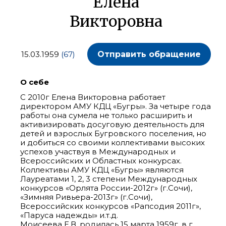
Елена
Викторовна
15.03.1959
(67)
Отправить обращение
О себе
С 2010г Елена Викторовна работает
директором АМУ КДЦ «Бугры». За четыре года
работы она сумела не только расширить и
активизировать досуговую деятельность для
детей и взрослых Бугровского поселения, но
и добиться со своими коллективами высоких
успехов участвуя в Международных и
Всероссийских и Областных конкурсах.
Коллективы АМУ КДЦ «Бугры» являются
Лауреатами 1, 2, 3 степени Международных
конкурсов «Орлята России-2012г» (г.Сочи),
«Зимняя Ривьера-2013г» (г.Сочи),
Всероссийских конкурсов «Рапсодия 2011г»,
«Паруса надежды» и.т.д.
Моисеева Е.В. родилась 15 марта 1959г. в г.