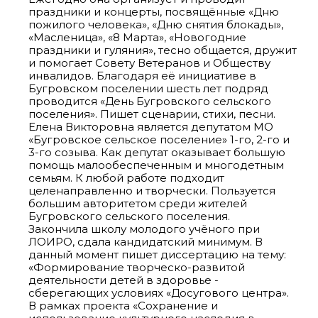
праздники и концерты, посвящённые «Дню
пожилого человека», «Дню снятия блокады»,
«Масленица», «8 Марта», «Новогодние
праздники и гуляния», тесно общается, дружит
и помогает Совету Ветеранов и Обществу
инвалидов. Благодаря её инициативе в
Бугровском поселении шесть лет подряд
проводится «День Бугровского сельского
поселения». Пишет сценарии, стихи, песни.
Елена Викторовна является депутатом МО
«Бугровское сельское поселение» 1-го, 2-го и
3-го созыва. Как депутат оказывает большую
помощь малообеспеченным и многодетным
семьям. К любой работе подходит
целенаправленно и творчески. Пользуется
большим авторитетом среди жителей
Бугровского сельского поселения.
Закончила школу молодого учёного при
ЛОИРО, сдала кандидатский минимум. В
данный момент пишет диссертацию на тему:
«Формирование творческо-развитой
деятельности детей в здоровье -
сберегающих условиях «Досугового центра».
В рамках проекта «Сохранение и