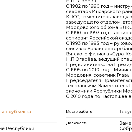
Н.П.Огарёва.
С 1982 по 1990 год – инст
секретарь Инсарского рай
КПСС, заместитель заведу
заведующего отделом, вто
Мордовского обкома ВЛКС
С 1990 по 1993 год – аспи
аспирант Российской акад
С 1993 по 1995 год – руко
филиала Уралвнешторгбанка
Вятского филиала «Сура-К
Н.П.Огарёва, ведущий спец
Представительства Презид
С 1995 по 2010 год – Минис
Мордовия, советник Главы
Председателя Правительст
технологиям, Заместитель
экономики Республики Мо
С 2010 года по настоящее 
ган субъекта
Госу
Место работы
Заме
Должность
ие Республики
Собр