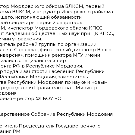
руктор Мордовского обкома ВЛКСМ, первый
кома ВЛКСМ, инструктор Инсарского райкома
ющего, исполняющий обязанности
рой секретарь, первый секретарь
М, инспектор Мордовского обкома КПСС.
рант Академии общественных наук при ЦК КПСС,
емии управления.
водитель рабочей группы по организации
 в г. Саранске, финансовый директор Волго-
онверсия», помощник ректора МГУ имени
иалист, специалист-эксперт
ента РФ в Республике Мордовия.
тр труда и занятости населения Республики
 Республики Мордовия, заместитель
ва Республики Мордовия по науке и новым
 Председателя Правительства – Министр
рдовия.
время – ректор ФГБОУ ВО
дарственное Собрание Республики Мордовия
ститель Председателя Государственного
ания РМ