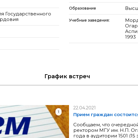
Высш
Образование
ля Государственного
ордовия
Морд
Учебные заведения:
Огар
Аспи
1993
График
встреч
22.04.2021
1
Прием граждан состоится 
Сообщаем, что очередно
ректором МГУ им. Н.П. Ог
года в аудитории 1501 (15