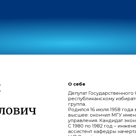
н
О себе
Депутат Государственного
республиканскому избират
группа.
лович
Родился 16 июля 1958 года 
высшее: окончил МГУ имен
управления. Кандидат экон
С 1980 по 1982 год – инже
ассистент кафедры начерт