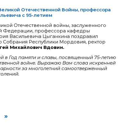
Великой Отечественной Войны, профессора
льевича с 95-летием
ликой Отечественной войны, заслуженного
ой Федерации, профессора кафедры
рия Васильевича Цыганкина поздравил
о Собрания Республики Мордовия, ректор
гей Михайлович Вдовин.
й в Год памяти и славы, посвященный 75-летию
твенной войне. Выражаю Вам слова искренней
дарности за многолетний самоотверженный
колений.
»