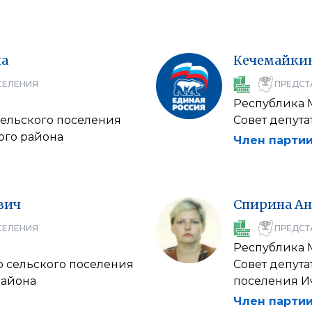
на
Кечемайки
СЕЛЕНИЯ
ПРЕДСТ
Республика
сельского поселения
Совет депута
ого района
Член партии
вич
Спирина
Ан
СЕЛЕНИЯ
ПРЕДСТ
Республика
о сельского поселения
Совет депута
района
поселения И
Член партии