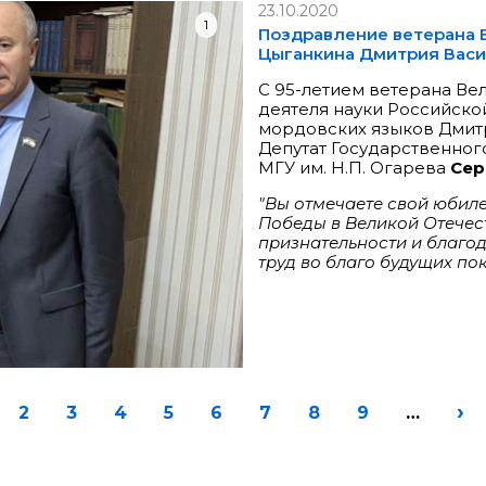
23.10.2020
1
Поздравление ветерана 
Цыганкина Дмитрия Васи
С 95-летием ветерана Ве
деятеля науки Российск
мордовских языков Дмит
Депутат Государственног
МГУ им. Н.П. Огарева
Сер
"Вы отмечаете свой юбиле
Победы в Великой Отечес
признательности и благо
труд во благо будущих по
›
2
3
4
5
6
7
8
9
…