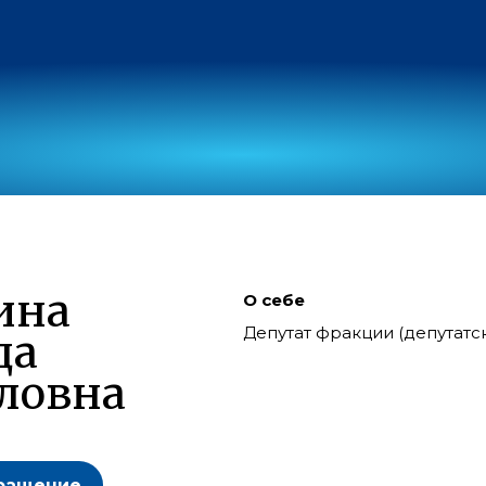
ина
О себе
Депутат фракции (депутат
да
ловна
ращение