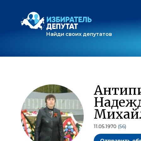
Найди своих депутатов
Антип
Надеж
Михай
11.05.1970
(56)
Отправить об