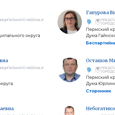
Гапурова
В
НИЦИПАЛЬНОГО РАЙОНА И
ПРЕДСТ
ГОРОДС
Пермский к
ипального округа
Дума Гайнск
Беспартийн
вна
Осташов
М
НИЦИПАЛЬНОГО РАЙОНА И
ПРЕДСТ
ГОРОДС
Пермский к
округа
Дума Юрлинс
Сторонник
аевна
Небогатико