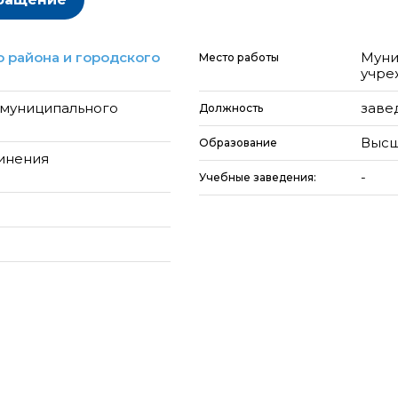
 района и городского
Муни
Место работы
учре
муниципального
заве
Должность
Высш
Образование
динения
-
Учебные заведения: