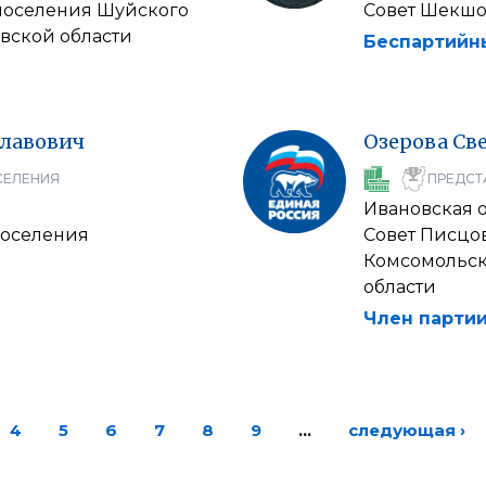
 поселения Шуйского
Совет Шекшо
вской области
Беспартийн
лавович
Озерова
Св
СЕЛЕНИЯ
ПРЕДСТ
Ивановская 
поселения
Совет Писцо
Комсомольск
области
Член партии
4
5
6
7
8
9
…
следующая ›