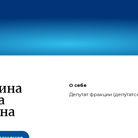
ина
О себе
Депутат фракции (депутат
а
на
ращение