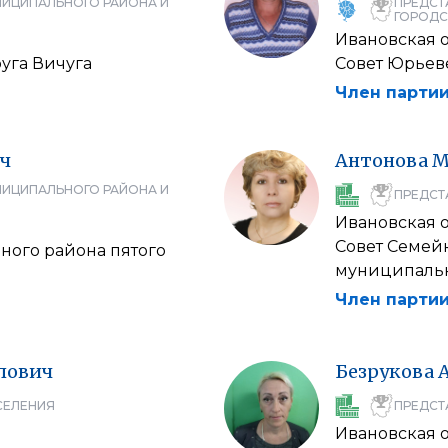
НИЦИПАЛЬНОГО РАЙОНА И
ПРЕДСТ
ГОРОДС
Ивановская 
уга Вичуга
Совет Юрьев
Член партии
ч
Антонова
М
НИЦИПАЛЬНОГО РАЙОНА И
ПРЕДСТ
Ивановская 
Совет Семей
ного района пятого
муниципальн
Член партии
лович
Безрукова
СЕЛЕНИЯ
ПРЕДСТ
Ивановская 