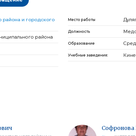
 района и городского
Дуля
Место работы
Медс
Должность
ниципального района
Сред
Образование
Кине
Учебные заведения:
ович
Софронова