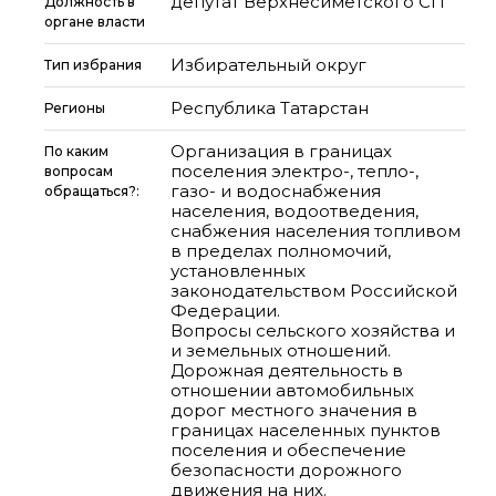
депутат Верхнесиметского СП
Должность в
органе власти
Избирательный округ
Тип избрания
Республика Татарстан
Регионы
Организация в границах
По каким
поселения электро-, тепло-,
вопросам
газо- и водоснабжения
обращаться?:
населения, водоотведения,
снабжения населения топливом
в пределах полномочий,
установленных
законодательством Российской
Федерации.
Вопросы сельского хозяйства и
и земельных отношений.
Дорожная деятельность в
отношении автомобильных
дорог местного значения в
границах населенных пунктов
поселения и обеспечение
безопасности дорожного
движения на них.