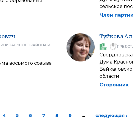
ого образования
сельское по
Член партии
рович
Туйкова
Ал
НИЦИПАЛЬНОГО РАЙОНА И
ПРЕДСТ
Свердловска
Дума Красно
ума восьмого созыва
Байкаловско
области
Сторонник
4
5
6
7
8
9
…
следующая ›