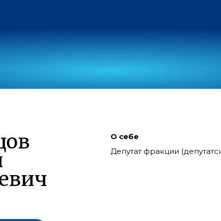
цов
О себе
Депутат фракции (депутат
й
евич