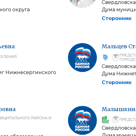
Свердловска
ного округа
Дума муницип
Сторонник
ьевна
Мальцев
Ст
ПРЕДСТ
СЕЛЕНИЯ
ГОРОДС
Свердловска
тиг Нижнесергинского
Дума Нижнет
Сторонник
ровна
Малышкин
НИЦИПАЛЬНОГО РАЙОНА И
ПРЕДСТ
Свердловска
Дума муници