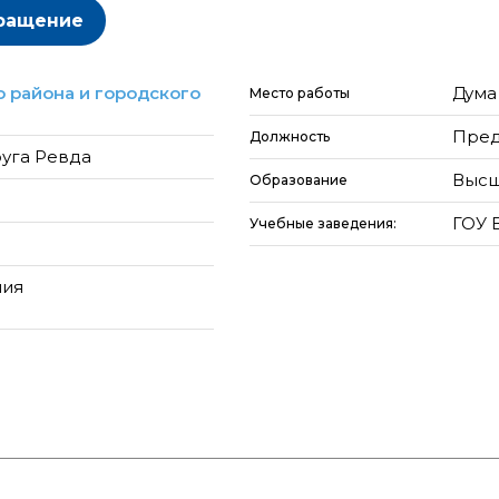
ращение
 района и городского
Дума
Место работы
Пред
Должность
руга Ревда
Высш
Образование
ГОУ 
Учебные заведения:
ния