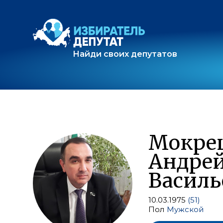
Найди своих депутатов
Мокре
Андре
Василь
10.03.1975
(51)
Пол
Мужской