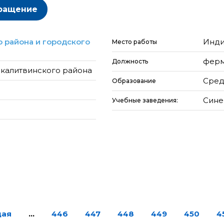
ращение
 района и городского
Инди
Место работы
фер
Должность
окалитвинского района
Сред
Образование
Сине
Учебные заведения:
щая
…
446
447
448
449
450
4