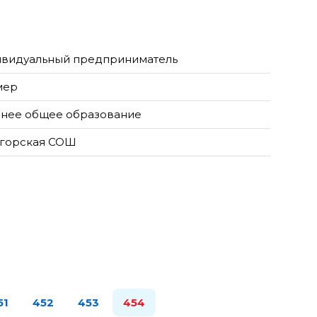
видуальный предприниматель
мер
нее общее образование
горская СОШ
51
452
453
454