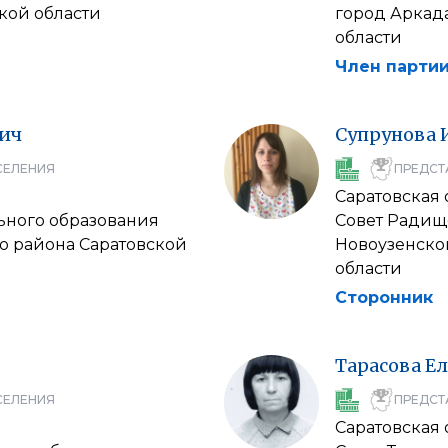
кой области
город Аркад
области
Член партии
ич
Супрунова
СЕЛЕНИЯ
ПРЕДСТ
Саратовская 
ьного образования
Совет Радищ
о района Саратовской
Новоузенско
области
Сторонник
Тарасова
Ел
СЕЛЕНИЯ
ПРЕДСТ
Саратовская 