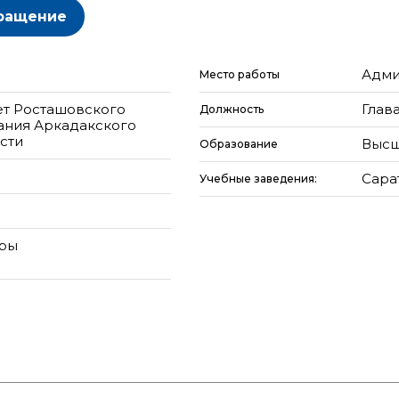
ращение
Адми
Место работы
ет Росташовского
Глав
Должность
ания Аркадакского
сти
Высш
Образование
Сарат
Учебные заведения:
еры