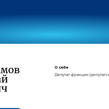
имов
О себе
Депутат фракции (депутат
ай
ич