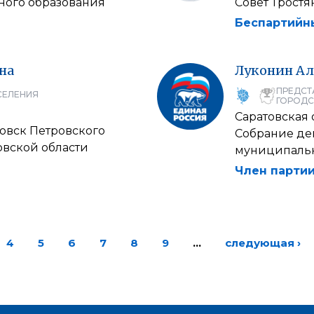
ного образования
Совет Трост
Беспартийн
на
Луконин
Ал
ПРЕДСТ
СЕЛЕНИЯ
ГОРОДС
Саратовская 
ровск Петровского
Собрание де
овской области
муниципальн
Член партии
4
5
6
7
8
9
…
следующая ›