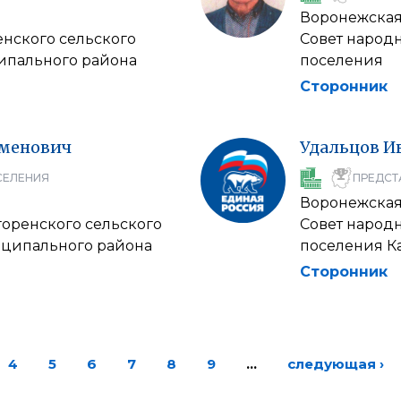
Воронежская
енского сельского
Совет народ
ипального района
поселения
Сторонник
менович
Удальцов
И
СЕЛЕНИЯ
ПРЕДСТ
Воронежская
горенского сельского
Совет народ
иципального района
поселения К
Сторонник
4
5
6
7
8
9
…
следующая ›