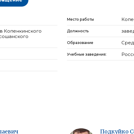
Копе
Место работы
ов Копенкинского
заве
Должность
ссошанского
Сред
Образование
Росс
Учебные заведения:
лаевич
Подкуйко
С