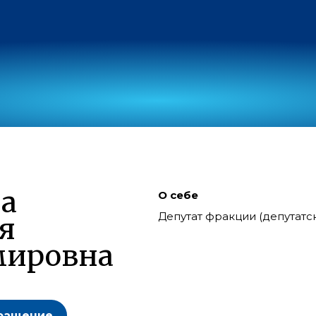
а
О себе
Депутат фракции (депутат
я
мировна
ращение