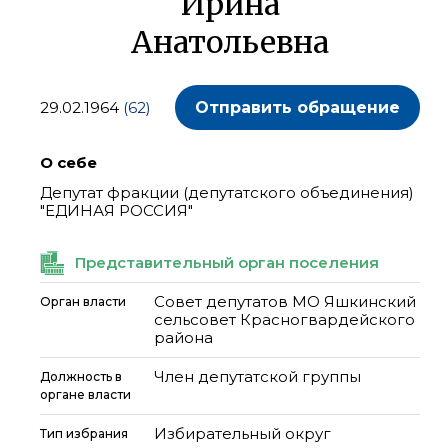
Ирина
Анатольевна
29.02.1964
(62)
Отправить обращение
О себе
Депутат фракции (депутатского объединения)
"ЕДИНАЯ РОССИЯ"
Представительный орган поселения
Совет депутатов МО Яшкинский
Орган власти
сельсовет Красногвардейского
района
Член депутатской группы
Должность в
органе власти
Избирательный округ
Тип избрания