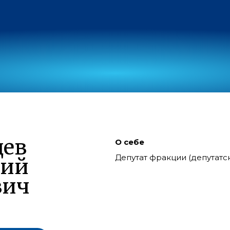
дев
О себе
Депутат фракции (депутат
лий
вич