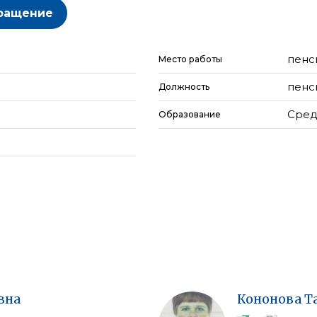
ращение
пенс
Место работы
пенс
Должность
Сред
Образование
вна
Кононова
Т