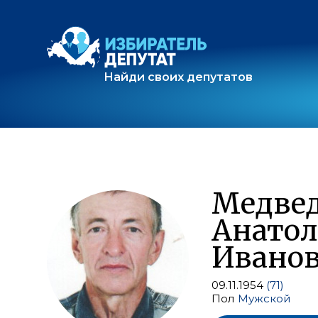
Найди своих депутатов
Медве
Анато
Ивано
09.11.1954
(71)
Пол
Мужской