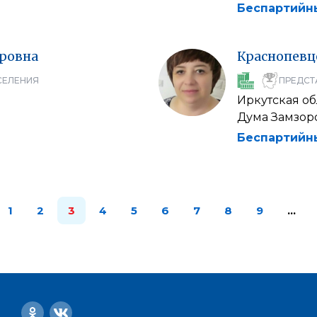
Беспартийн
ровна
Краснопевц
СЕЛЕНИЯ
ПРЕДСТ
Иркутская об
Дума Замзор
Беспартийн
1
2
3
4
5
6
7
8
9
…