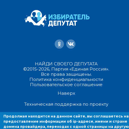
НАЙДИ СВОЕГО ДЕПУТАТА
©2015-2026, Партия «Единая Россия».
Все права защищены.
Политика конфиденциальности
Пользовательское соглашение
Наверх
Техническая поддержка по проекту
Продолжая находится на данном сайте, вы соглашаетесь на
Продолжая находиться на данном сайте, вы соглашаетесь на
предоставление информации об ip-адресе, имени и стране
предоставление информации об ip-адресе, имени и стране домен
домена провайдера, переходах с одной страницы на другую
провайдера, переходах с одной страницы на другую и cookies.